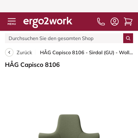
Zurück
HÅG Capisco 8106 - Sirdal (GU) - Wolle - SRD960 - Green - Blush Rose - 200 mm (Sitzhöhe 46-64cm) - Harte Rollen für weiche Böden
HÅG Capisco 8106