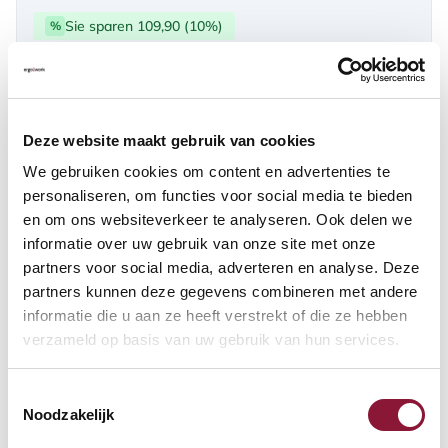
Sie sparen 109,90 (10%)
%
über PayPal | Card, Klarnapaylater
Verfügbar
Deze website maakt gebruik van cookies
Lieferzeit: 3-6 Wochen
We gebruiken cookies om content en advertenties te
personaliseren, om functies voor social media te bieden
en om ons websiteverkeer te analyseren. Ook delen we
Anzahl:
informatie over uw gebruik van onze site met onze
partners voor social media, adverteren en analyse. Deze
In den Warenkorb
partners kunnen deze gegevens combineren met andere
informatie die u aan ze heeft verstrekt of die ze hebben
verzameld op basis van uw gebruik van hun services.
Angebot anfordern
Toestemmingsselectie
Auf der Suche nach Stückzahlen? Machen Sie Ihren Arbeitsplatz
Noodzakelijk
komplett und fordern Sie direkt ein individuelles Angebot an.