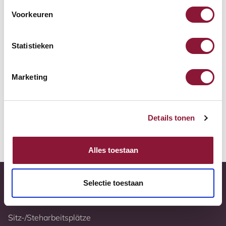
Zur Vergleichsliste hinzufügen
Voorkeuren
Tiefstpreisgarantie
Statistieken
Kostenloser Versand
Marketing
10 Jahre Garantie
Vollständig nach Ihren Wünschen konfigurierbar
Details tonen
Weitere Informationen
Alles toestaan
Selectie toestaan
Sitz-/Steharbeitsplätze