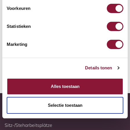
Zur Vergleichsliste hinzufügen
Voorkeuren
Tiefstpreisgarantie
Statistieken
Kostenloser Versand
Marketing
10 Jahre Garantie
Vollständig nach Ihren Wünschen konfigurierbar
Details tonen
Weitere Informationen
Alles toestaan
Selectie toestaan
Sitz-/Steharbeitsplätze