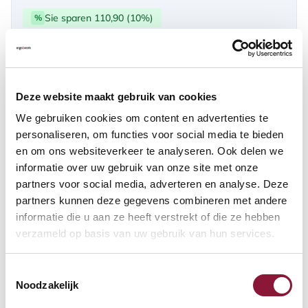
Sie sparen 110,90 (10%)
%
über PayPal | Card, Klarnapaylater
Verfügbar
Deze website maakt gebruik van cookies
Lieferzeit: 3-6 Wochen
We gebruiken cookies om content en advertenties te
personaliseren, om functies voor social media te bieden
en om ons websiteverkeer te analyseren. Ook delen we
Anzahl:
informatie over uw gebruik van onze site met onze
partners voor social media, adverteren en analyse. Deze
In den Warenkorb
partners kunnen deze gegevens combineren met andere
informatie die u aan ze heeft verstrekt of die ze hebben
verzameld op basis van uw gebruik van hun services.
Angebot anfordern
Toestemmingsselectie
Auf der Suche nach Stückzahlen? Machen Sie Ihren Arbeitsplatz
Noodzakelijk
komplett und fordern Sie direkt ein individuelles Angebot an.