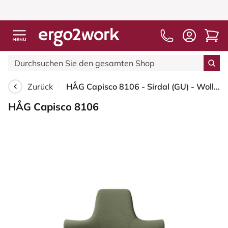
Zurück
HÅG Capisco 8106 - Sirdal (GU) - Wolle - SRD960 - Green - Blush Rose - 265 mm (Sitzhöhe 53-79cm) - Weiche Rollen für harte Böden
HÅG Capisco 8106