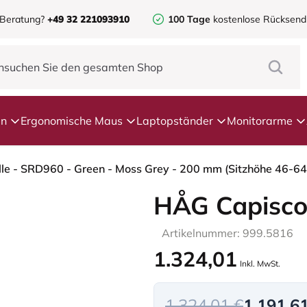
 Beratung?
+49 32 221093910
100 Tage
kostenlose Rücksen
en
Ergonomische Maus
Laptopständer
Monitorarme
lle - SRD960 - Green - Moss Grey - 200 mm (Sitzhöhe 46-64
HÅG Capisco
Artikelnummer: 999.5816
1.324,01
Inkl. MwSt.
1.324,01 €
1.191,6