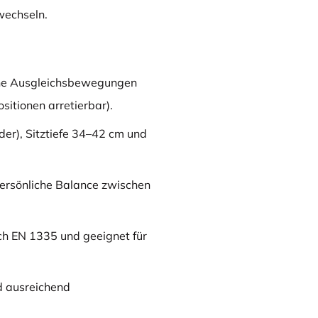
wechseln.
che Ausgleichsbewegungen
sitionen arretierbar).
der), Sitztiefe 34–42 cm und
persönliche Balance zwischen
ch EN 1335 und geeignet für
nd ausreichend