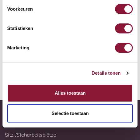
Zur Vergleichsliste hinzufügen
Voorkeuren
Tiefstpreisgarantie
Statistieken
Kostenloser Versand
Marketing
10 Jahre Garantie
Vollständig nach Ihren Wünschen konfigurierbar
Details tonen
Weitere Informationen
Alles toestaan
Selectie toestaan
Sitz-/Steharbeitsplätze