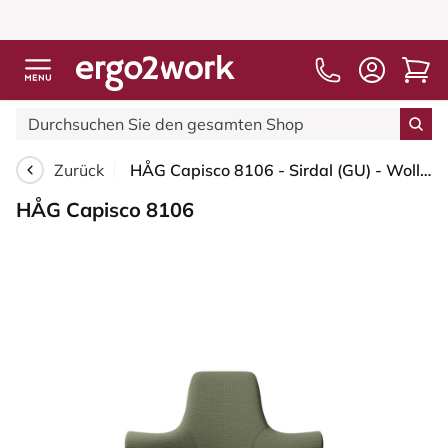
Zurück
HÅG Capisco 8106 - Sirdal (GU) - Wolle - SRD960 - Green - Schwarz - 265 mm (Sitzhöhe 53-79cm) - Weiche Rollen für harte Böden
HÅG Capisco 8106