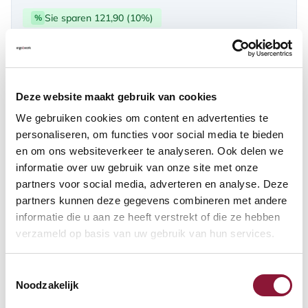
Sie sparen 121,90 (10%)
%
über PayPal | Card, Klarnapaylater
Verfügbar
Deze website maakt gebruik van cookies
Lieferzeit: 3-6 Wochen
We gebruiken cookies om content en advertenties te
personaliseren, om functies voor social media te bieden
en om ons websiteverkeer te analyseren. Ook delen we
Anzahl:
informatie over uw gebruik van onze site met onze
partners voor social media, adverteren en analyse. Deze
In den Warenkorb
partners kunnen deze gegevens combineren met andere
informatie die u aan ze heeft verstrekt of die ze hebben
verzameld op basis van uw gebruik van hun services.
Angebot anfordern
Toestemmingsselectie
Auf der Suche nach Stückzahlen? Machen Sie Ihren Arbeitsplatz
Noodzakelijk
komplett und fordern Sie direkt ein individuelles Angebot an.