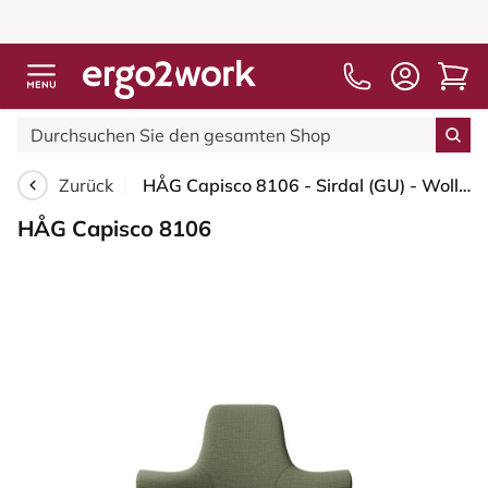
Zurück
HÅG Capisco 8106 - Sirdal (GU) - Wolle - SRD960 - Green - Silber - 265 mm (Sitzhöhe 53-79cm) - Bodengleiter
HÅG Capisco 8106