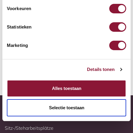
Zur Vergleichsliste hinzufügen
Voorkeuren
Tiefstpreisgarantie
Statistieken
Kostenloser Versand
Marketing
10 Jahre Garantie
Vollständig nach Ihren Wünschen konfigurierbar
Details tonen
Weitere Informationen
Alles toestaan
Selectie toestaan
Sitz-/Steharbeitsplätze