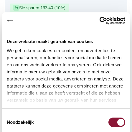
Sie sparen 133,40 (10%)
%
über PayPal | Card, Klarnapaylater
Verfügbar
Deze website maakt gebruik van cookies
Lieferzeit: 3-6 Wochen
We gebruiken cookies om content en advertenties te
personaliseren, om functies voor social media te bieden
en om ons websiteverkeer te analyseren. Ook delen we
Anzahl:
informatie over uw gebruik van onze site met onze
partners voor social media, adverteren en analyse. Deze
In den Warenkorb
partners kunnen deze gegevens combineren met andere
informatie die u aan ze heeft verstrekt of die ze hebben
verzameld op basis van uw gebruik van hun services.
Angebot anfordern
Toestemmingsselectie
Auf der Suche nach Stückzahlen? Machen Sie Ihren Arbeitsplatz
Noodzakelijk
komplett und fordern Sie direkt ein individuelles Angebot an.