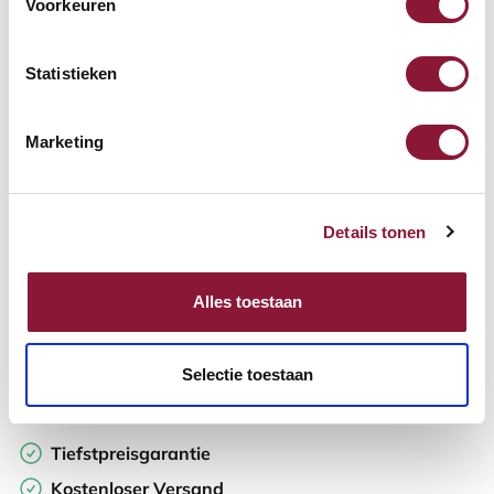
Voorkeuren
Verfügbar
Lieferzeit: 3-6 Wochen
Statistieken
Anzahl:
Marketing
In den Warenkorb
Details tonen
Angebot anfordern
Alles toestaan
Auf der Suche nach Stückzahlen? Machen Sie Ihren Arbeitsplatz
komplett und fordern Sie direkt ein individuelles Angebot an.
Selectie toestaan
Zur Vergleichsliste hinzufügen
Tiefstpreisgarantie
Kostenloser Versand