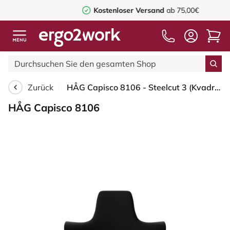
Kostenloser Versand
ab 75,00€
Zurück
HÅG Capisco 8106 - Steelcut 3 (Kvadrat) - Wolle / Polyamid - STT190 - Black - Blush Rose - 200 mm (Sitzhöhe 46-64cm) - Weiche Rollen für harte Böden
HÅG Capisco 8106