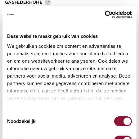
GASFEDERHÖHE
?
BODENKONTAKT
?
Deze website maakt gebruik van cookies
We gebruiken cookies om content en advertenties te
personaliseren, om functies voor social media te bieden
en om ons websiteverkeer te analyseren. Ook delen we
informatie over uw gebruik van onze site met onze
FUSSRING
?
partners voor social media, adverteren en analyse. Deze
partners kunnen deze gegevens combineren met andere
informatie die u aan ze heeft verstrekt of die ze hebben
verzameld op basis van uw gebruik van hun services.
FUSSRING AUS POLIERTEM ALUMINIUM
?
Toestemmingsselectie
Noodzakelijk