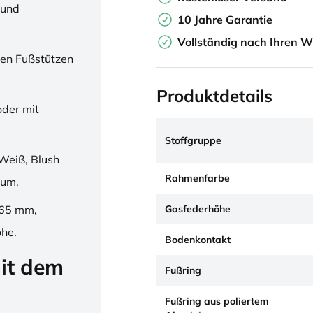
 und
10 Jahre Garantie
Vollständig nach Ihren W
en Fußstützen
Produktdetails
oder mit
Stoffgruppe
Weiß, Blush
Rahmenfarbe
ium.
Gasfederhöhe
265 mm,
öhe.
Bodenkontakt
it dem
Fußring
Fußring aus poliertem