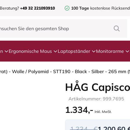
 Beratung?
+49 32 221093910
100 Tage
kostenlose Rücksen
en
Ergonomische Maus
Laptopständer
Monitorarme
at) - Wolle / Polyamid - STT190 - Black - Silber - 265 mm 
HÅG Capisco
Artikelnummer: 999.7695
1.334,-
Inkl. MwSt.
1.334,- €
1.200,60 