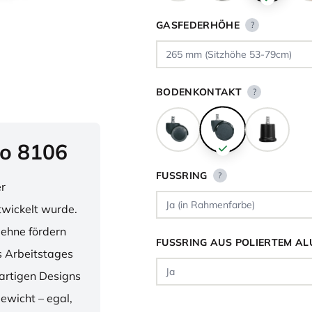
GASFEDERHÖHE
?
BODENKONTAKT
?
o 8106
FUSSRING
?
er
twickelt wurde.
lehne fördern
FUSSRING AUS POLIERTEM AL
 Arbeitstages
artigen Designs
ewicht – egal,