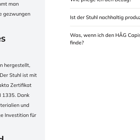
immt man
hne gezwungen
Ist der Stuhl nachhaltig produz
Was, wenn ich den HÅG Capi
es
finde?
 hergestellt,
er Stuhl ist mit
ta Zertifikat
N 1335. Dank
erialien und
 Investition für
d