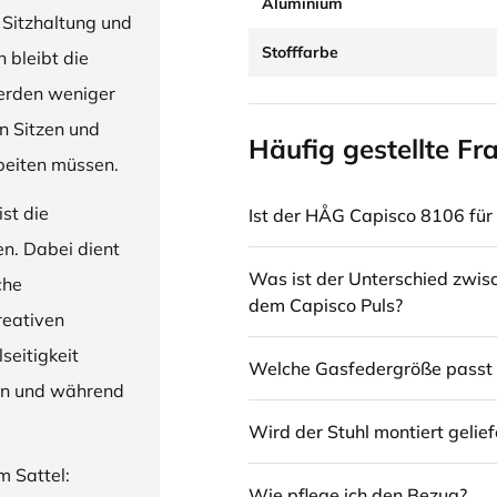
Aluminium
 Sitzhaltung und
Stofffarbe
 bleibt die
erden weniger
en Sitzen und
Häufig gestellte Fr
beiten müssen.
st die
Ist der HÅG Capisco 8106 für 
en. Dabei dient
Was ist der Unterschied zwi
che
dem Capisco Puls?
reativen
seitigkeit
Welche Gasfedergröße passt 
ren und während
Wird der Stuhl montiert gelief
m Sattel:
Wie pflege ich den Bezug?