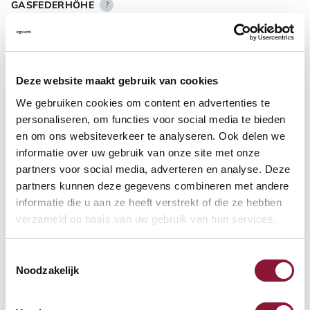
GASFEDERHÖHE
?
BODENKONTAKT
?
Deze website maakt gebruik van cookies
We gebruiken cookies om content en advertenties te
personaliseren, om functies voor social media te bieden
en om ons websiteverkeer te analyseren. Ook delen we
informatie over uw gebruik van onze site met onze
FUSSRING
?
partners voor social media, adverteren en analyse. Deze
partners kunnen deze gegevens combineren met andere
informatie die u aan ze heeft verstrekt of die ze hebben
verzameld op basis van uw gebruik van hun services.
FUSSRING AUS POLIERTEM ALUMINIUM
?
Toestemmingsselectie
Noodzakelijk