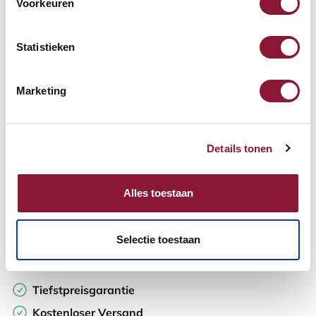
Voorkeuren
Verfügbar
Lieferzeit: 3-6 Wochen
Statistieken
Anzahl:
Marketing
In den Warenkorb
Details tonen
Angebot anfordern
Alles toestaan
Auf der Suche nach Stückzahlen? Machen Sie Ihren Arbeitsplatz
komplett und fordern Sie direkt ein individuelles Angebot an.
Selectie toestaan
Zur Vergleichsliste hinzufügen
Tiefstpreisgarantie
Kostenloser Versand