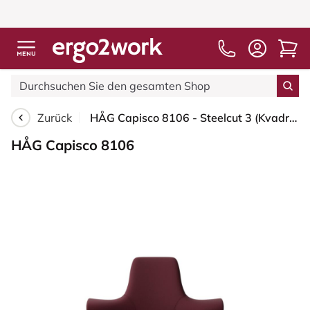
Zurück
HÅG Capisco 8106 - Steelcut 3 (Kvadrat) - Wolle / Polyamid - STT682 Chestnut - Moss Grey - 265 mm (Sitzhöhe 53-79cm) - Bodengleiter
HÅG Capisco 8106