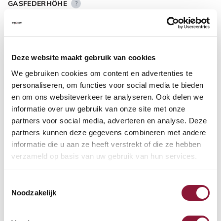
GASFEDERHÖHE
?
BODENKONTAKT
?
Deze website maakt gebruik van cookies
We gebruiken cookies om content en advertenties te
personaliseren, om functies voor social media te bieden
en om ons websiteverkeer te analyseren. Ook delen we
informatie over uw gebruik van onze site met onze
FUSSRING
?
partners voor social media, adverteren en analyse. Deze
partners kunnen deze gegevens combineren met andere
informatie die u aan ze heeft verstrekt of die ze hebben
verzameld op basis van uw gebruik van hun services.
FUSSRING AUS POLIERTEM ALUMINIUM
?
Toestemmingsselectie
Noodzakelijk