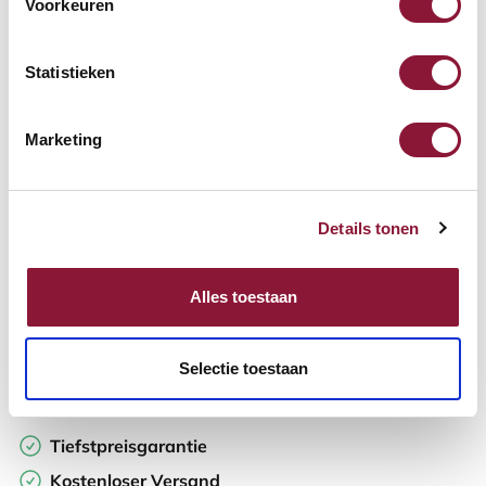
Voorkeuren
Verfügbar
Lieferzeit: 3-6 Wochen
Statistieken
Anzahl:
Marketing
In den Warenkorb
Details tonen
Angebot anfordern
Alles toestaan
Auf der Suche nach Stückzahlen? Machen Sie Ihren Arbeitsplatz
komplett und fordern Sie direkt ein individuelles Angebot an.
Selectie toestaan
Zur Vergleichsliste hinzufügen
Tiefstpreisgarantie
Kostenloser Versand