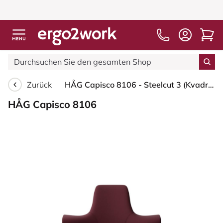
Zurück
HÅG Capisco 8106 - Steelcut 3 (Kvadrat) - Wolle / Polyamid - STT682 Chestnut - Moss Grey - 265 mm (Sitzhöhe 53-79cm) - Weiche Rollen für harte Böden
HÅG Capisco 8106