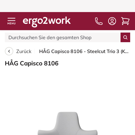
Zurück
HÅG Capisco 8106 - Steelcut Trio 3 (Kvadrat) - Wolle / Polyamid - STT133 - Light grey - Moss Grey - 200 mm (Sitzhöhe 46-64cm) - Bodengleiter
HÅG Capisco 8106