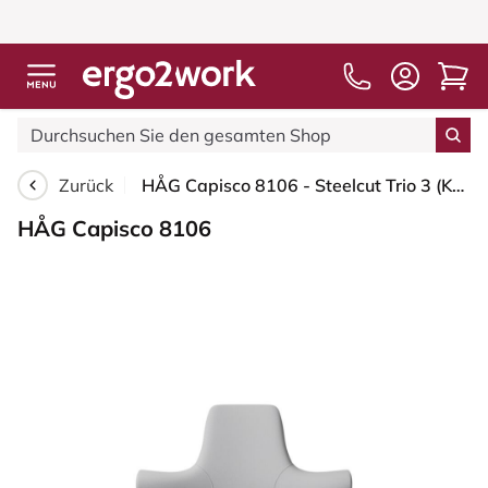
Zurück
HÅG Capisco 8106 - Steelcut Trio 3 (Kvadrat) - Wolle / Polyamid - STT133 - Light grey - Moss Grey - 200 mm (Sitzhöhe 46-64cm) - Harte Rollen für weiche Böden
HÅG Capisco 8106