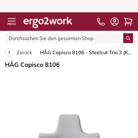
Zurück
HÅG Capisco 8106 - Steelcut Trio 3 (Kvadrat) - Wolle / Polyamid - STT133 - Light grey - Schwarz - 200 mm (Sitzhöhe 46-64cm) - Bodengleiter
HÅG Capisco 8106