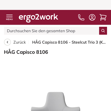
Zurück
HÅG Capisco 8106 - Steelcut Trio 3 (Kvadrat) - Wolle / Polyamid - STT133 - Light grey - Weiß - 265 mm (Sitzhöhe 53-79cm) - Harte Rollen für weiche Böden
HÅG Capisco 8106