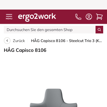
Zurück
HÅG Capisco 8106 - Steelcut Trio 3 (Kvadrat) - Wolle / Polyamid - STT153 - Grey - Blush Rose - 150mm (Sitzhöhe 40-55cm) - Harte Rollen für weiche Böden
HÅG Capisco 8106