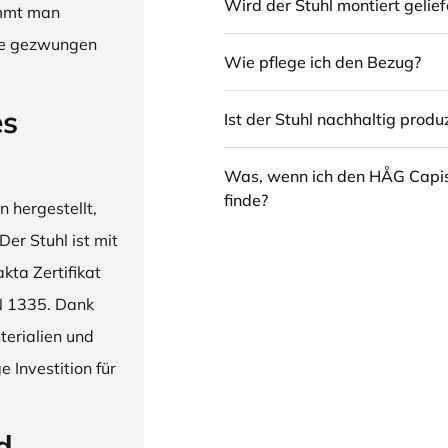
Wird der Stuhl montiert gelief
immt man
hne gezwungen
Wie pflege ich den Bezug?
es
Ist der Stuhl nachhaltig produz
Was, wenn ich den HÅG Capi
finde?
 hergestellt,
er Stuhl ist mit
ta Zertifikat
N 1335. Dank
erialien und
 Investition für
d