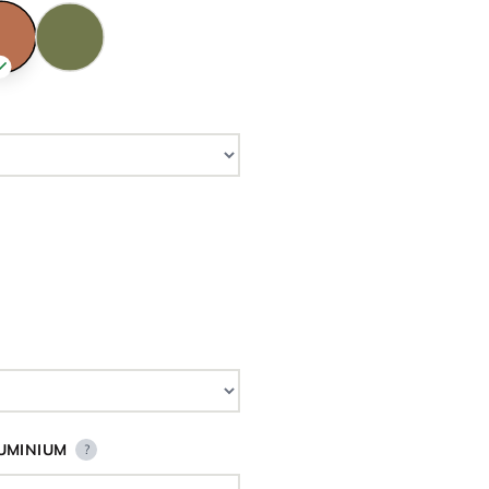
UMINIUM
?