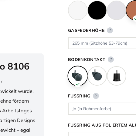
GASFEDERHÖHE
?
BODENKONTAKT
?
o 8106
er
twickelt wurde.
FUSSRING
?
lehne fördern
 Arbeitstages
artigen Designs
FUSSRING AUS POLIERTEM AL
ewicht – egal,