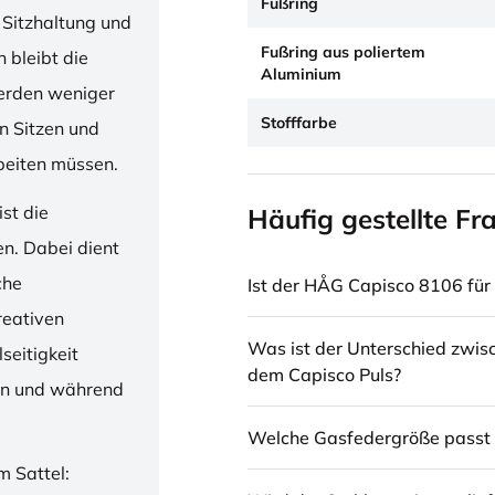
Fußring
 Sitzhaltung und
Fußring aus poliertem
 bleibt die
Aluminium
erden weniger
Stofffarbe
en Sitzen und
beiten müssen.
st die
Häufig gestellte Fr
en. Dabei dient
che
Ist der HÅG Capisco 8106 für 
reativen
Was ist der Unterschied zwi
seitigkeit
dem Capisco Puls?
ren und während
Welche Gasfedergröße passt 
m Sattel: