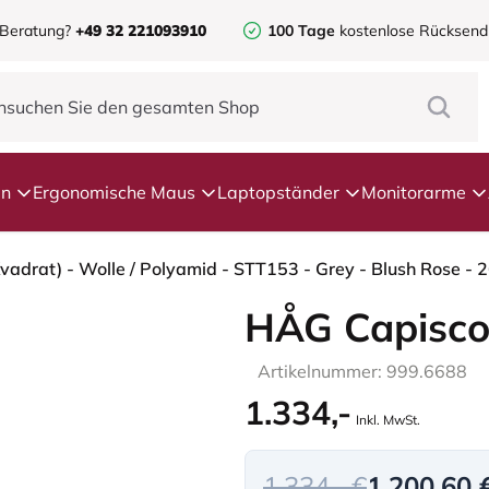
 Beratung?
+49 32 221093910
100 Tage
kostenlose Rücksen
en
Ergonomische Maus
Laptopständer
Monitorarme
HÅG Capisco
Artikelnummer: 999.6688
1.334,-
Inkl. MwSt.
1.334,- €
1.200,60 