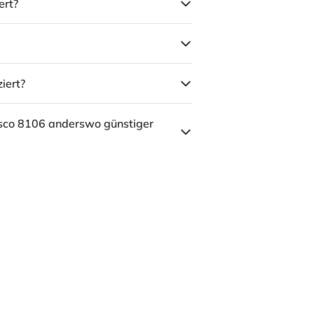
ert?
iert?
sco 8106 anderswo günstiger