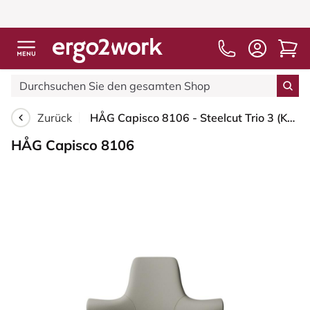
Zurück
HÅG Capisco 8106 - Steelcut Trio 3 (Kvadrat) - Wolle / Polyamid - STT253 - Beige-grey - Silber - 200 mm (Sitzhöhe 46-64cm) - Harte Rollen für weiche Böden
HÅG Capisco 8106