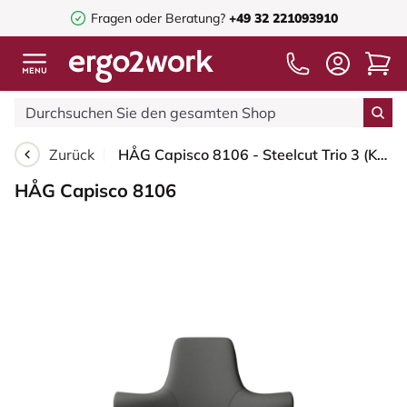
Fragen oder Beratung?
+49 32 221093910
Zurück
HÅG Capisco 8106 - Steelcut Trio 3 (Kvadrat) - Wolle / Polyamid - STT383 - Charcoal - Silber - 265 mm (Sitzhöhe 53-79cm) - Bodengleiter
HÅG Capisco 8106