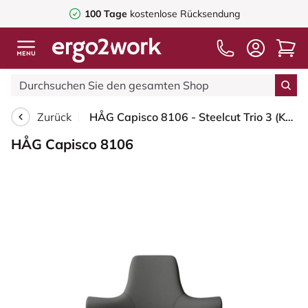
100 Tage
kostenlose Rücksendung
Zurück
HÅG Capisco 8106 - Steelcut Trio 3 (Kvadrat) - Wolle / Polyamid - STT383 - Charcoal - Weiß - 265 mm (Sitzhöhe 53-79cm) - Bodengleiter
HÅG Capisco 8106