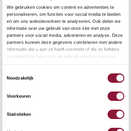
We gebruiken cookies om content en advertenties te
MouseTrapper Prime
personaliseren, om functies voor social media te bieden
Trackpad Maus kabellos
en om ons websiteverkeer te analyseren. Ook delen we
informatie over uw gebruik van onze site met onze
schwarz
partners voor social media, adverteren en analyse. Deze
290,36
partners kunnen deze gegevens combineren met andere
Inkl. MwSt.
informatie die u aan ze heeft verstrekt of die ze hebben
verzameld op basis van uw gebruik van hun services.
Toestemmingsselectie
MouseTrapper Advance 2.0
Noodzakelijk
Trackpad-Maus schwarz
Voorkeuren
283,20
Inkl. MwSt.
Statistieken