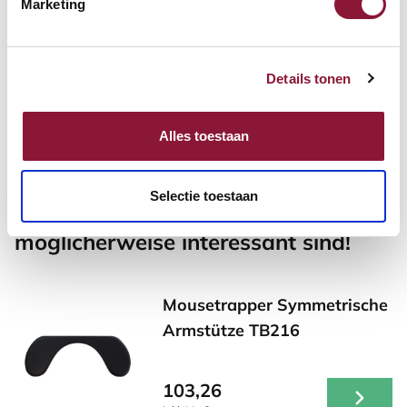
UltraBoard 950 kabellose
Marketing
Mini-Tastatur bluetooth US
silber
Details tonen
82,88
Inkl. MwSt.
Alles toestaan
Selectie toestaan
Andere Produkte, die für Sie
möglicherweise interessant sind!
Mousetrapper Symmetrische
Armstütze TB216
103,26