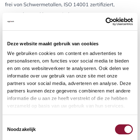
frei von Schwermetallen, ISO 14001 zertifiziert,
erneuerbar und kompostierbar
Design:
Camira Design Studio
Hergestellt in:
Vereinigtes Königreich
Deze website maakt gebruik van cookies
Reinigung:
Professionelle Reinigung (weitere Infos
We gebruiken cookies om content en advertenties te
gemäß Camira Reinigungsrichtlinien –
personaliseren, om functies voor social media te bieden
www.camirafabrics.com
)
en om ons websiteverkeer te analyseren. Ook delen we
informatie over uw gebruik van onze site met onze
partners voor social media, adverteren en analyse. Deze
Farben:
partners kunnen deze gegevens combineren met andere
informatie die u aan ze heeft verstrekt of die ze hebben
verzameld op basis van uw gebruik van hun services.
6. NOTE (GABRIEL) - Wolle / Polyamid
Stofftyp:
Note ist ein weicher, feiner Wollstoff mit
Toestemmingsselectie
Noodzakelijk
klassischer Satinbindung. Sein schlanker Charakter