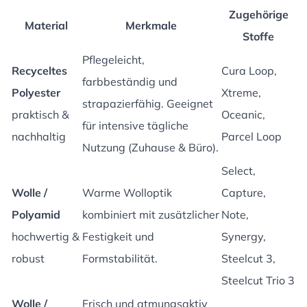
Zugehörige
Material
Merkmale
Stoffe
Pflegeleicht,
Recyceltes
Cura Loop,
farbbeständig und
Polyester
Xtreme,
strapazierfähig. Geeignet
praktisch &
Oceanic,
für intensive tägliche
nachhaltig
Parcel Loop
Nutzung (Zuhause & Büro).
Select,
Wolle /
Warme Wolloptik
Capture,
Polyamid
kombiniert mit zusätzlicher
Note,
hochwertig &
Festigkeit und
Synergy,
robust
Formstabilität.
Steelcut 3,
Steelcut Trio 3
Wolle /
Frisch und atmungsaktiv