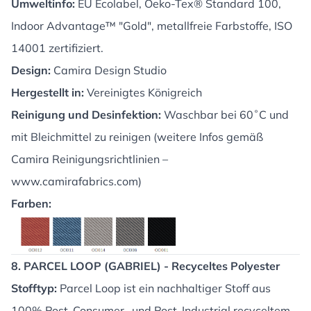
Umweltinfo:
EU Ecolabel, Oeko-Tex® Standard 100,
Indoor Advantage™ "Gold", metallfreie Farbstoffe, ISO
14001 zertifiziert.
Design:
Camira Design Studio
Hergestellt in:
Vereinigtes Königreich
Reinigung und Desinfektion:
Waschbar bei 60˚C und
mit Bleichmittel zu reinigen (weitere Infos gemäß
Camira Reinigungsrichtlinien –
www.camirafabrics.com
)
Farben:
8. PARCEL LOOP (GABRIEL) - Recyceltes Polyester
Stofftyp:
Parcel Loop ist ein nachhaltiger Stoff aus
100% Post-Consumer- und Post-Industrial recyceltem