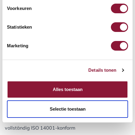
betont die Form des Möbels und verfeinert die
Voorkeuren
Silhouette.
Zusammensetzung:
85% neuseeländische Wolle, 15%
Statistieken
Polyamid
Abriebfestigkeit:
200 000 Martindale (EN ISO 12947-2)
Marketing
Brandschutz:
EN 1021 1&2, BS 5852 0&1, BS 5852
crib 5, IMO 307 (88) Annex 1 part 8, IMO MSC 307(88)
Annex 1 part 8, CA TB 117-2013
Details tonen
Lichtechtheit:
5-8 (EN ISO 105-B02)
Reibechtheit:
4/4-5 (nass/trocken) (EN ISO 105X12)
Alles toestaan
Pilling:
4 (EN ISO 12945-2)
Umweltinfo:
EU Ecolabel, Oeko-Tex® Standard 100,
Selectie toestaan
100% frei von Schwermetallen, Produktionsprozess
vollständig ISO 14001-konform