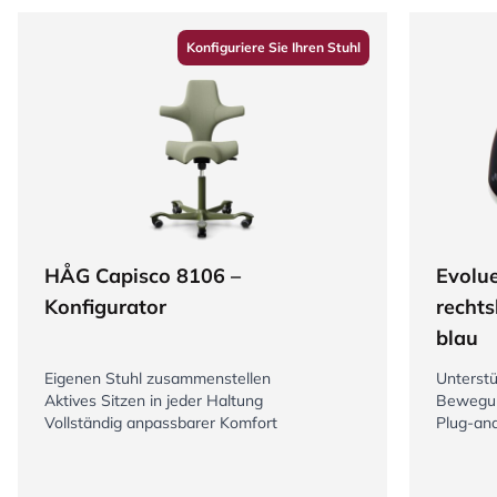
Konfiguriere Sie Ihren Stuhl
HÅG Capisco 8106 –
Evolue
Konfigurator
recht
blau
Eigenen Stuhl zusammenstellen
Unterstü
Aktives Sitzen in jeder Haltung
Bewegun
Vollständig anpassbarer Komfort
Plug-and