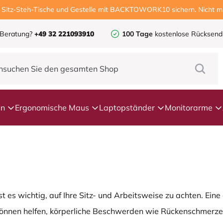
, Sitz-Steh-Tische und Gestelle mit BACKTOWORK10 sichern. Nicht mi
 Beratung?
+49 32 221093910
100 Tage
kostenlose Rücksen
en
Ergonomische Maus
Laptopständer
Monitorarme
 es wichtig, auf Ihre Sitz- und Arbeitsweise zu achten. Eine
können helfen, körperliche Beschwerden wie Rückenschmerze