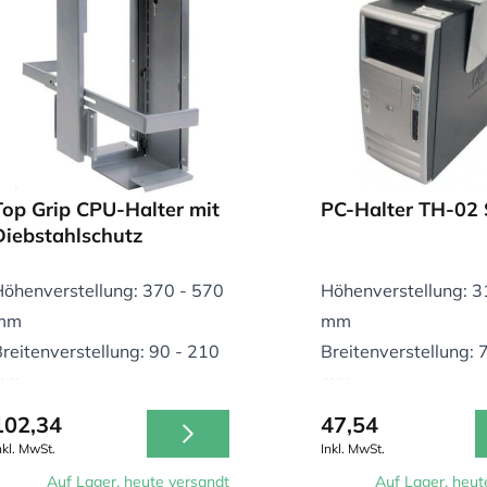
Top Grip CPU-Halter mit
PC-Halter TH-02 
Diebstahlschutz
öhenverstellung: 370 - 570
Höhenverstellung: 3
mm
mm
reitenverstellung: 90 - 210
Breitenverstellung: 
mm
mm
raglast: 20 kg
Traglast: 30 kg
102,34
47,54
nkl. MwSt.
Inkl. MwSt.
Auf Lager, heute versandt
Auf Lager, heut