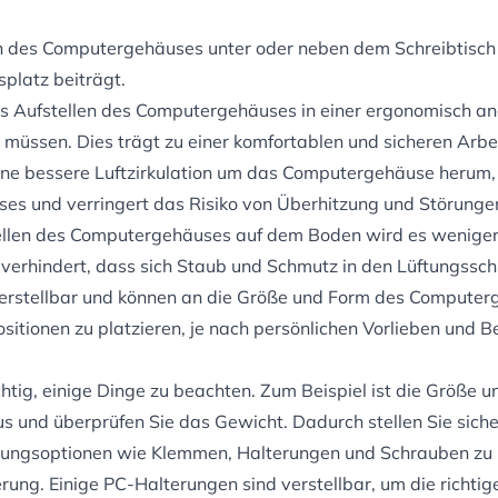
en des Computergehäuses unter oder neben dem Schreibtisch 
platz beiträgt.
das Aufstellen des Computergehäuses in einer ergonomisch a
müssen. Dies trägt zu einer komfortablen und sicheren Arbei
 eine bessere Luftzirkulation um das Computergehäuse herum
es und verringert das Risiko von Überhitzung und Störunge
llen des Computergehäuses auf dem Boden wird es weniger 
verhindert, dass sich Staub und Schmutz in den Lüftungss
verstellbar und können an die Größe und Form des Computer
tionen zu platzieren, je nach persönlichen Vorlieben und B
chtig, einige Dinge zu beachten. Zum Beispiel ist die Größ
und überprüfen Sie das Gewicht. Dadurch stellen Sie sicher
igungsoptionen wie Klemmen, Halterungen und Schrauben zu b
terung. Einige PC-Halterungen sind verstellbar, um die richti