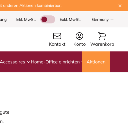
t anderen Aktionen kombinierbar.
dung
Inkl. MwSt.
Exkl. MwSt.
Germany
Kontakt
Konto
Warenkorb
Accessoires
Home-Office einrichten
Aktionen
 gute
n,