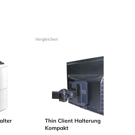
mischen
tisch aufzuhängen.
Vergleichen
z im
chiedene Arten am
 einem effizienten,
 CPU-Halter noch
alter
Thin Client Halterung
Kompakt