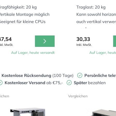
ragfähigkeit: 20 kg
Traglast: 20 kg
ertikale Montage möglich
Kann sowohl horizont
eeignet für kleine CPUs
auch vertikal verwe
werden
Geeignet für alle CP
47,54
30,33
Größen
nkl. MwSt.
Inkl. MwSt.
Auf Lager, heute versandt
Auf Lager, heut
Kostenlose Rücksendung
(100 Tage)
Persönliche
tele
Kostenloser Versand
ab €75,-
Später
bezahlen
eichen
Vergleichen