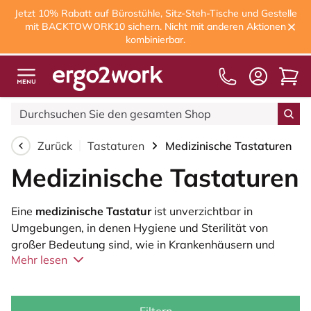
Jetzt 10% Rabatt auf Bürostühle, Sitz-Steh-Tische und Gestelle
mit BACKTOWORK10 sichern. Nicht mit anderen Aktionen
kombinierbar.
Kostenloser Versand
ab 75,00€
Zurück
Tastaturen
Medizinische Tastaturen
Medizinische Tastaturen
Eine
medizinische Tastatur
ist unverzichtbar in
Umgebungen, in denen Hygiene und Sterilität von
großer Bedeutung sind, wie in Krankenhäusern und
Mehr lesen
Laboren oder überall dort, wo viel mit Flüssigkeiten
gearbeitet wird. Diese Tastaturen sind wasserdicht und
lassen sich einfach mit Wasser, Seife und