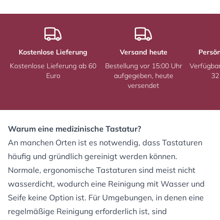
Kostenlose Lieferung
Versand heute
Persön
Kostenlose Lieferung ab 60
Bestellung vor 15:00 Uhr
Verfügba
Euro
aufgegeben, heute
32
versendet
Warum eine medizinische Tastatur?
An manchen Orten ist es notwendig, dass Tastaturen
häufig und gründlich gereinigt werden können.
Normale,
ergonomische Tastaturen
sind meist nicht
wasserdicht, wodurch eine Reinigung mit Wasser und
Seife keine Option ist. Für Umgebungen, in denen eine
regelmäßige Reinigung erforderlich ist, sind