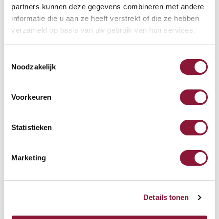
partners kunnen deze gegevens combineren met andere
Inkl. MwSt.
informatie die u aan ze heeft verstrekt of die ze hebben
Auf Lager, heute versandt
verzameld op basis van uw gebruik van hun services.
Toestemmingsselectie
Noodzakelijk
Kostenlose Rücksendung
(100 Tage)
Persönliche
telefonische
Beratung
Kostenloser Versand
ab €75,-
Voorkeuren
Später
bezahlen
Statistieken
Vergleichen
Marketing
Purekeys medizinische
Tastatur kabellos DE weiß
QWERTZ-Tastaturlayout
Hygienisches Design mit
Details tonen
numerischem Tastenfeld
Desinfizierbar