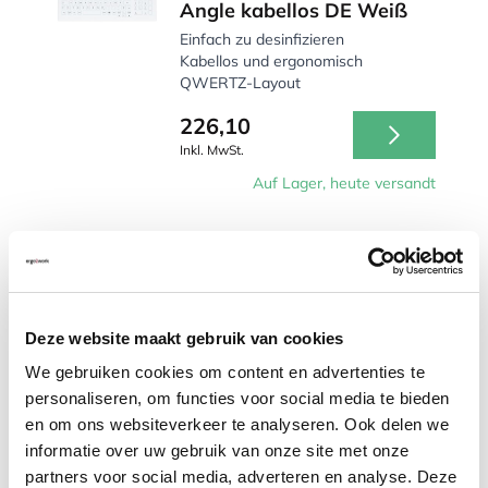
Angle kabellos DE Weiß
Einfach zu desinfizieren
Kabellos und ergonomisch
QWERTZ-Layout
226,10
Inkl. MwSt.
Auf Lager, heute versandt
Vergleichen
Purekeys Medizinische
Deze website maakt gebruik van cookies
Tastatur Full Size DE Weiß
We gebruiken cookies om content en advertenties te
Ideal für hygienisch sensible
personaliseren, om functies voor social media te bieden
Arbeitsumgebungen
Komfortable Scissor-Tasten
en om ons websiteverkeer te analyseren. Ook delen we
Full-Size-Layout mit Ziffernblock
informatie over uw gebruik van onze site met onze
partners voor social media, adverteren en analyse. Deze
190,40