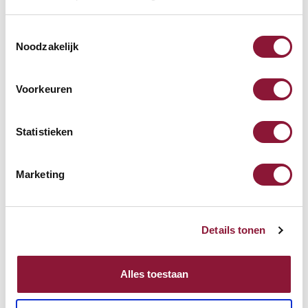
Toestemmingsselectie
Purekeys medizinische Maus
Noodzakelijk
verkabelt weiß
Voorkeuren
82,61
Inkl. MwSt.
Statistieken
Purekeys medizinische Maus
Marketing
verkabelt schwarz
Details tonen
82,61
Inkl. MwSt.
Alles toestaan