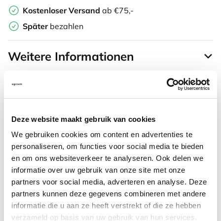
Kostenloser Versand
ab €75,-
Später
bezahlen
Weitere Informationen
Häufig zusammen gekauft mit
Deze website maakt gebruik van cookies
We gebruiken cookies om content en advertenties te
Purekeys medizinische Maus
personaliseren, om functies voor social media te bieden
en om ons websiteverkeer te analyseren. Ook delen we
kabellos weiß
informatie over uw gebruik van onze site met onze
partners voor social media, adverteren en analyse. Deze
105,23
partners kunnen deze gegevens combineren met andere
Inkl. MwSt.
informatie die u aan ze heeft verstrekt of die ze hebben
verzameld op basis van uw gebruik van hun services.