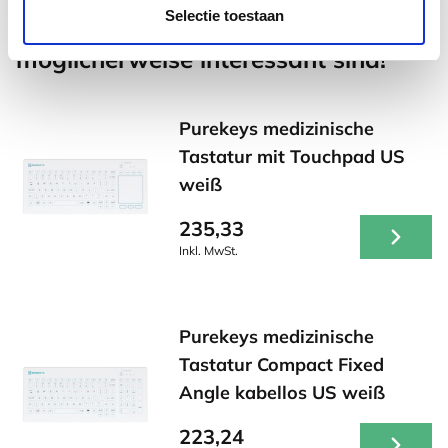
Selectie toestaan
Andere Produkte, die für Sie
möglicherweise interessant sind!
Purekeys medizinische
Tastatur mit Touchpad US
weiß
235,33
Inkl. MwSt.
Purekeys medizinische
Tastatur Compact Fixed
Angle kabellos US weiß
223,24