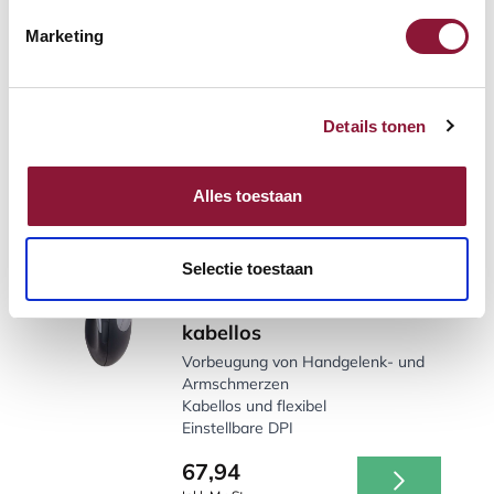
Lasergeführte Präzision mit
Marketing
einstellbarer DPI
59,61
Inkl. MwSt.
Details tonen
Auf Lager, heute versandt
Alles toestaan
Vergleichen
Selectie toestaan
SRM Evolution vertikale
Maus rechtshändig
kabellos
Vorbeugung von Handgelenk- und
Armschmerzen
Kabellos und flexibel
Einstellbare DPI
67,94