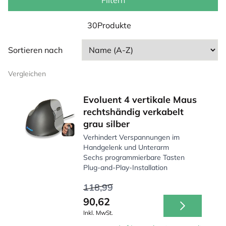
das Risiko von Überlastung und Beschwerden wie RSI.
Filtern
Egal, ob Sie viel klicken, navigieren oder scrollen – mit
einer rechtshändigen Maus arbeiten Sie komfortabler
30Produkte
und effizienter.
Sortieren nach
Vergleichen
Evoluent 4 vertikale Maus
rechtshändig verkabelt
grau silber
Verhindert Verspannungen im
Handgelenk und Unterarm
Sechs programmierbare Tasten
Plug-and-Play-Installation
118,99
90,62
Inkl. MwSt.