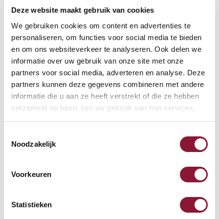
Deze website maakt gebruik van cookies
Inkl. MwSt.
Auf Lager, heute versandt
We gebruiken cookies om content en advertenties te
personaliseren, om functies voor social media te bieden
en om ons websiteverkeer te analyseren. Ook delen we
informatie over uw gebruik van onze site met onze
Kostenlose Rücksendung
(100 Tage)
partners voor social media, adverteren en analyse. Deze
Persönliche
telefonische
Beratung
partners kunnen deze gegevens combineren met andere
Kostenloser Versand
ab €75,-
informatie die u aan ze heeft verstrekt of die ze hebben
verzameld op basis van uw gebruik van hun services.
Später
bezahlen
Toestemmingsselectie
Vergleichen
Noodzakelijk
SRM Evolution vertikale
Maus rechtshändig
Voorkeuren
verkabelt
Geeignet für Handbreiten bis zu 8,8
Statistieken
cm
4 Tasten inklusive Scrollrad