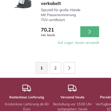
verkabelt
Speziell für große Hände
Mit Pausenerinnerung
TÜV-zertifiziert
70,21
Inkl. MwSt.
Auf Lager, heute versandt
1
2
Kostenlose Lieferung
Versand heute
Persön
Kostenlose Lieferung ab 60
Bestellung vor 15:00 Uhr
Verfügba
Euro
aufgegeben, heute
32