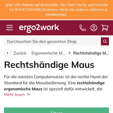
Jetzt 10% Rabatt auf Bürostühle, Sitz-Steh-Tische und Gestelle
mit BACKTOWORK10 sichern. Nicht mit anderen Aktionen
kombinierbar.
Kostenloser Versand
ab 
Zurück
Ergonomische Maus
Rechtshändige Maus
Rechtshändige Maus
Für die meisten Computernutzer ist die rechte Hand der
Standard für die Mausbedienung. Eine
rechtshändige
ergonomische Maus
ist speziell dafür entwickelt, die
Mehr lesen
natürliche Position von Hand, Handgelenk und
Unterarm zu unterstützen. Durch die Förderung der
richtigen Haltung verringert eine ergonomische Maus