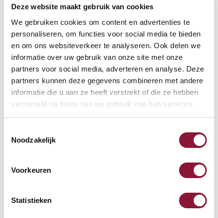
Deze website maakt gebruik van cookies
der Maus ist auch super. Es gibt die Möglichkeit der
We gebruiken cookies om content en advertenties te
Probebestellung um die Hardware zu testen.
personaliseren, om functies voor social media te bieden
en om ons websiteverkeer te analyseren. Ook delen we
informatie over uw gebruik van onze site met onze
Pam,
21-03-2018
partners voor social media, adverteren en analyse. Deze
Ich bin sehr mit der Maus zufrieden. Meine
partners kunnen deze gegevens combineren met andere
Beschwerden (Tendovaginitis) sind so gut wie weg und
informatie die u aan ze heeft verstrekt of die ze hebben
ich kann meinen Berufsalltag wieder bestreiten! Die
verzameld op basis van uw gebruik van hun services.
Maus liegt sehr gut in der Hand und die Haptik ist
wirklich sehr gut! Preis - Leistung stehen für mich im
Toestemmingsselectie
richtigen Verhältnis!
Noodzakelijk
Weitere Informationen
Voorkeuren
Statistieken