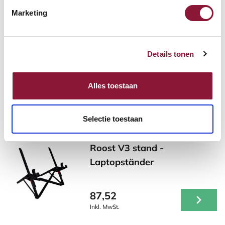
Häufig zusammen gekauft mit
Marketing
S-board 840 Design
Details tonen
kabelgebundene Mini-
Tastatur US silber
Alles toestaan
68,71
Inkl. MwSt.
Selectie toestaan
Roost V3 stand -
Laptopständer
87,52
Inkl. MwSt.