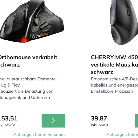
Orthomouse verkabelt
CHERRY MW 450
schwarz
vertikale Maus ka
schwarz
rei austauschbare Elemente
Ergonomisches 45°-Des
lug & Play
Kabellos und energiesp
eduziert die Belastung von
Einstellbare Präzision
andgelenk und Unterarm
153,51
39,87
nkl. MwSt.
Inkl. MwSt.
Auf Lager, heute versandt
Auf Lager, heut