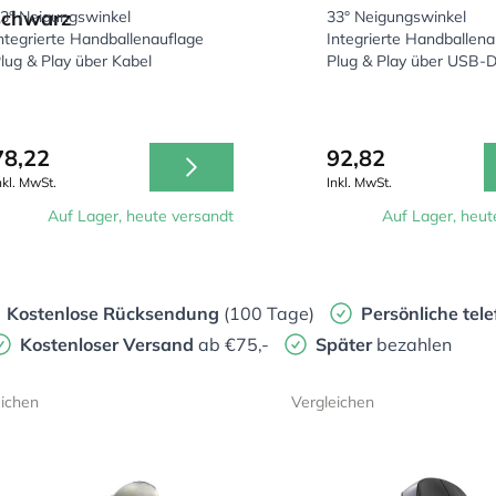
schwarz
3° Neigungswinkel
33° Neigungswinkel
ntegrierte Handballenauflage
Integrierte Handballena
lug & Play über Kabel
Plug & Play über USB-
78,22
92,82
nkl. MwSt.
Inkl. MwSt.
Auf Lager, heute versandt
Auf Lager, heut
Kostenlose Rücksendung
(100 Tage)
Persönliche
tele
Kostenloser Versand
ab €75,-
Später
bezahlen
eichen
Vergleichen