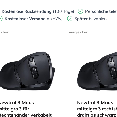
Kostenlose Rücksendung
(100 Tage)
Persönliche
tele
Kostenloser Versand
ab €75,-
Später
bezahlen
eichen
Vergleichen
Newtral 3 Maus
Newtral 3 Maus
mittelgroß für
mittelgroß recht
Rechtshänder verkabelt
drahtlos schwarz