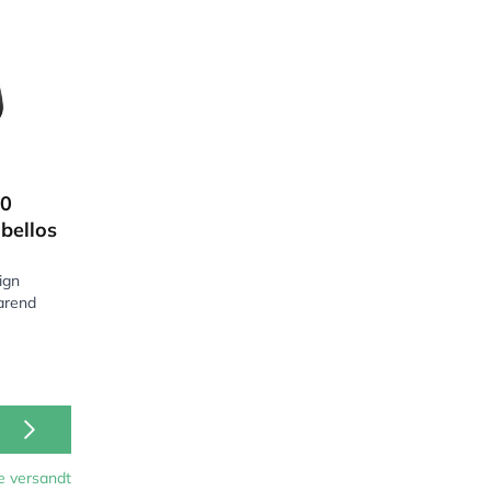
0
bellos
ign
arend
e versandt