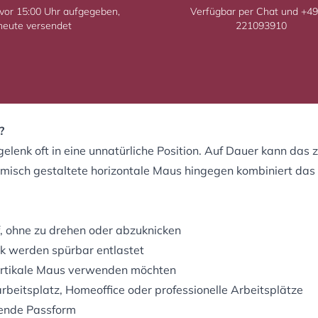
 vor 15:00 Uhr aufgegeben,
Verfügbar per Chat und +49
heute versendet
221093910
?
lenk oft in eine unnatürliche Position. Auf Dauer kann das
misch gestaltete horizontale Maus hingegen kombiniert das
f, ohne zu drehen oder abzuknicken
k werden spürbar entlastet
 vertikale Maus verwenden möchten
arbeitsplatz
,
Homeoffice
oder professionelle Arbeitsplätze
sende Passform