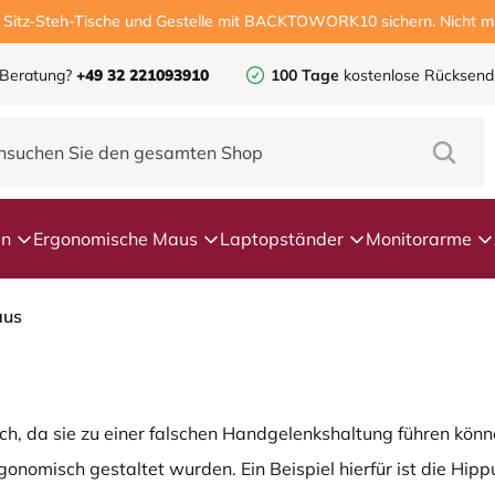
, Sitz-Steh-Tische und Gestelle mit BACKTOWORK10 sichern. Nicht mi
 Beratung?
+49 32 221093910
100 Tage
kostenlose Rücksen
en
Ergonomische Maus
Laptopständer
Monitorarme
aus
ch, da sie zu einer falschen Handgelenkshaltung führen könne
rgonomisch gestaltet wurden. Ein Beispiel hierfür ist die H