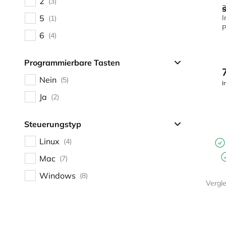
2
(3)
3
5
I
(1)
P
6
(4)
Programmierbare Tasten
Nein
(5)
I
Ja
(2)
Steuerungstyp
Linux
(4)
Mac
(7)
Windows
(8)
Vergl