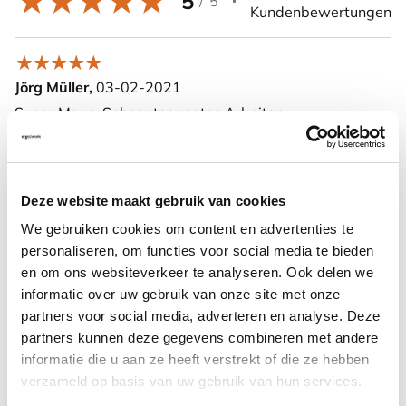
5
/
5
Kundenbewertungen
Jörg Müller,
03-02-2021
Super Maus. Sehr entspanntes Arbeiten.
Hans-Joachim Müllenborn,
28-08-2019
Deze website maakt gebruik van cookies
Echt gut für das Daumensattelgelenk
We gebruiken cookies om content en advertenties te
personaliseren, om functies voor social media te bieden
en om ons websiteverkeer te analyseren. Ook delen we
Weitere Informationen
informatie over uw gebruik van onze site met onze
partners voor social media, adverteren en analyse. Deze
partners kunnen deze gegevens combineren met andere
informatie die u aan ze heeft verstrekt of die ze hebben
Häufig zusammen gekauft mit
verzameld op basis van uw gebruik van hun services.