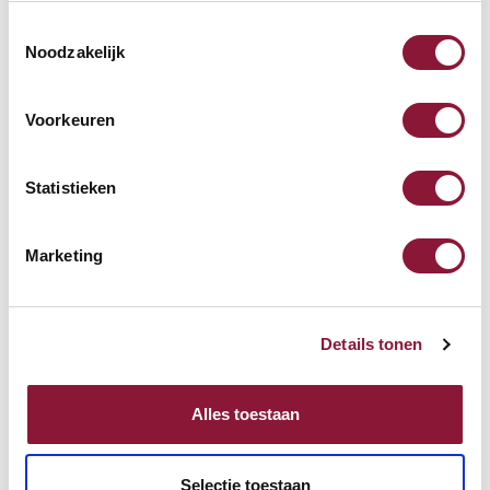
Toestemmingsselectie
S-board 840 Design
Noodzakelijk
kabelgebundene Mini-
Tastatur US silber
Voorkeuren
68,71
Inkl. MwSt.
Statistieken
Marketing
Mauspad mit Gelfüllung
schwarz
Details tonen
19,04
Inkl. MwSt.
Alles toestaan
Selectie toestaan