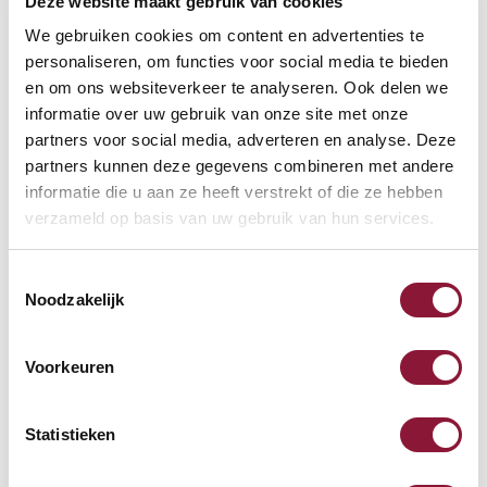
Deze website maakt gebruik van cookies
Wie werden die Produkte geliefert?
We gebruiken cookies om content en advertenties te
personaliseren, om functies voor social media te bieden
en om ons websiteverkeer te analyseren. Ook delen we
Rücksendungen
informatie over uw gebruik van onze site met onze
partners voor social media, adverteren en analyse. Deze
partners kunnen deze gegevens combineren met andere
Wie funktioniert die Rücksendung meiner
informatie die u aan ze heeft verstrekt of die ze hebben
Bestellung?
verzameld op basis van uw gebruik van hun services.
Toestemmingsselectie
Wie wird mein Kaufbetrag zurückerstattet?
Noodzakelijk
Voorkeuren
Wie schnell wird meine Retoure bearbeitet?
Statistieken
Garantie, Beschwerden und Fragen