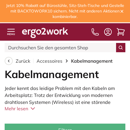
Jetzt 10% Rabatt auf Bürostühle, Sitz-Steh-Tische und Gestelle
mit BACKTOWORK10 sichern. Nicht mit anderen Aktionen
kombinierbar.
Kostenloser Versand
ab 75,00€
Zurück
Accessoires
Kabelmanagement
Kabelmanagement
Jeder kennt das leidige Problem mit den Kabeln am
Arbeitsplatz: Trotz der Entwicklung von modernen
drahtlosen Systemen (Wireless) ist eine störende
Mehr lesen
Anhäufung von Kabeln noch stets Büroalltag. Dieser
Kabelsalat ist nicht nur extrem nervig und unschön, er
kann zudem auch eine Unfallgefahr darstellen.