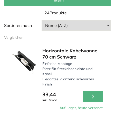
Filtern
Neben einem breiten Sortiment von
Kabelmanagementprodukten u.a. zur Kabelführung
24Produkte
oder verschiedene Kabeldurchfuhrklappen bietet Ihnen
Ergo2Work auch die Möglichkeit, Arbeitsplätze auf
Sortieren nach
Projektbasis mit einem modernen
Kabelmanagementsystem auszustatten. Die Systeme
Vergleichen
von Ergo2Work sorgen für Ordnung und Sicherheit und
einen optisch attraktiven Arbeitsplatz. Für eine
Horizontale Kabelwanne
maßgeschneiderte Lösung, nehmen Sie Kontakt mit uns
70 cm Schwarz
auf.
Einfache Montage
Platz für Steckdosenleiste und
Kabel
Elegantes, glänzend schwarzes
Finish
33,44
Inkl. MwSt.
Auf Lager, heute versandt