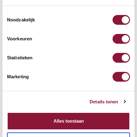
Weiß
Strom und USB jederzeit griffbereit
Toestemmingsselectie
Schnell zu montieren mit
Noodzakelijk
Schreibtischklemme
Sauberes und ordentliches
Kabelmanagement
Voorkeuren
107,10
Inkl. MwSt.
Statistieken
Auf Lager, heute versandt
Marketing
Kostenlose Rücksendung
(100 Tage)
Persönliche
telefonische
Beratung
Details tonen
Kostenloser Versand
ab €75,-
Später
bezahlen
Alles toestaan
Vergleichen