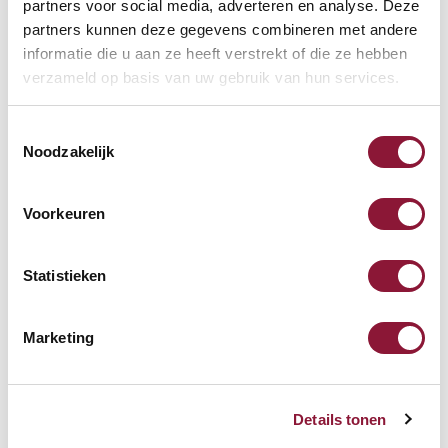
partners voor social media, adverteren en analyse. Deze
Anschlusskabel 3 Meter – 3-
partners kunnen deze gegevens combineren met andere
poliger Stecker
informatie die u aan ze heeft verstrekt of die ze hebben
verzameld op basis van uw gebruik van hun services.
17,85
Toestemmingsselectie
Inkl. MwSt.
Noodzakelijk
Voorkeuren
LiftPipe Kabelrinne 105 cm
Schwarz
Statistieken
69,83
Marketing
Inkl. MwSt.
Details tonen
Evoluent 4 vertikale Maus