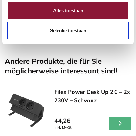
rechtshändig verkabelt grau
silber
Alles toestaan
90,62
118,99
Inkl. MwSt.
Selectie toestaan
Andere Produkte, die für Sie
möglicherweise interessant sind!
Filex Power Desk Up 2.0 – 2x
230V – Schwarz
44,26
Inkl. MwSt.