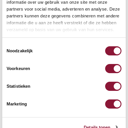
informatie over uw gebruik van onze site met onze
geeignet
partners voor social media, adverteren en analyse. Deze
62,61
partners kunnen deze gegevens combineren met andere
informatie die u aan ze heeft verstrekt of die ze hebben
Inkl. MwSt.
verzameld op basis van uw gebruik van hun services.
Auf Lager, heute versandt
Toestemmingsselectie
Noodzakelijk
Vergleichen
Togu Ballschale
Voorkeuren
Verhindert, dass der Sitzball
wegrollt
Statistieken
Für die Benutzung auf glatten
Böden
Verringert die Muskelanspannung
Marketing
29,75
Inkl. MwSt.
Auf Lager, heute versandt
Details tonen