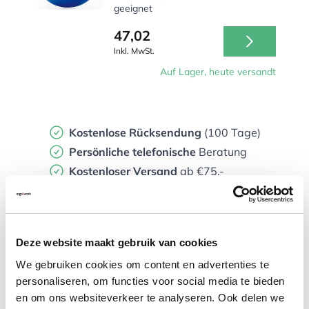
geeignet
47,02
Inkl. MwSt.
Auf Lager, heute versandt
Kostenlose Rücksendung
(100 Tage)
Persönliche
telefonische
Beratung
Kostenloser Versand
ab €75,-
Später
bezahlen
Vergleichen
Deze website maakt gebruik van cookies
Togu Sitzball 65 cm blau
We gebruiken cookies om content en advertenties te
Strapazierfähige Qualität
personaliseren, om functies voor social media te bieden
Extra stabiler Sitzball
en om ons websiteverkeer te analyseren. Ook delen we
Für den täglichen Gebrauch