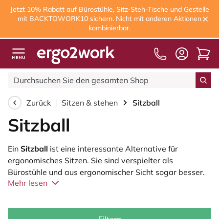
Jetzt 10% Rabatt auf Bürostühle, Sitz-Steh-Tische und Gestelle
mit BACKTOWORK10 sichern. Nicht mit anderen Aktionen
kombinierbar.
Kostenloser Versand
ab 75,00€
Zurück
Sitzen & stehen
Sitzball
Sitzball
Ein
Sitzball
ist eine interessante Alternative für
ergonomisches Sitzen. Sie sind verspielter als
Bürostühle und aus ergonomischer Sicht sogar besser.
Mehr lesen
Auf einem Stuhl bewegen Sie sich nicht, wodurch
trotzdem eine (kleine) statische Belastung auf den
Körper wirkt. Bei einem Sitzball ist dies anders, da Sie