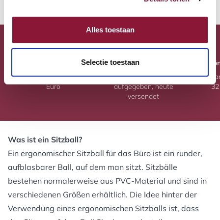
Alles toestaan
Selectie toestaan
Kostenlose Lieferung
Versand heute
Persön
Kostenlose Lieferung ab 60
Bestellung vor 15:00 Uhr
Verfügba
Euro
aufgegeben, heute
32
versendet
Was ist ein Sitzball?
Ein ergonomischer Sitzball für das Büro ist ein runder,
aufblasbarer Ball, auf dem man sitzt. Sitzbälle
bestehen normalerweise aus PVC-Material und sind in
verschiedenen Größen erhältlich. Die Idee hinter der
Verwendung eines ergonomischen Sitzballs ist, dass