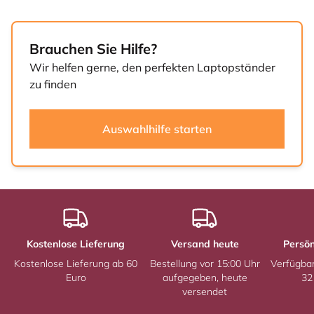
Brauchen Sie Hilfe?
Wir helfen gerne, den perfekten Laptopständer
zu finden
Auswahlhilfe starten
Kostenlose Lieferung
Versand heute
Persön
Kostenlose Lieferung ab 60
Bestellung vor 15:00 Uhr
Verfügba
Euro
aufgegeben, heute
32
versendet