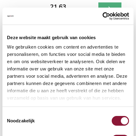
21,63
Inkl. MwSt.
Auf Lager, heute versandt
Deze website maakt gebruik van cookies
We gebruiken cookies om content en advertenties te
Kostenlose Rücksendung
(100 Tage)
personaliseren, om functies voor social media te bieden
Persönliche
telefonische
Beratung
en om ons websiteverkeer te analyseren. Ook delen we
Kostenloser Versand
ab €75,-
informatie over uw gebruik van onze site met onze
Später
bezahlen
partners voor social media, adverteren en analyse. Deze
partners kunnen deze gegevens combineren met andere
Vergleichen
informatie die u aan ze heeft verstrekt of die ze hebben
verzameld op basis van uw gebruik van hun services.
Fellowes Quick Lift
Laptopständer Schwarz
Toestemmingsselectie
Noodzakelijk
Verstellbar in 7 Höhen
Leicht & klappbar
Geeignet für Laptops zwischen 12