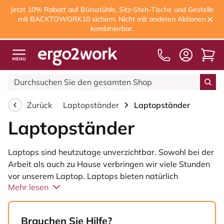
Jetzt 10% Rabatt auf Bürostühle, Sitz-Steh-Tische und Gestelle
mit BACKTOWORK10 sichern. Nicht mit anderen Aktionen
kombinierbar.
Kostenloser Versand
ab 75,00€
Zurück
Laptopständer
Laptopständer
Laptopständer
Laptops sind heutzutage unverzichtbar. Sowohl bei der
Arbeit als auch zu Hause verbringen wir viele Stunden
vor unserem Laptop. Laptops bieten natürlich
Mehr lesen
zahlreiche Vorteile im Vergleich zu einem Desktop-
Computer. Dennoch haben Laptops auch einen großen
Nachteil, nämlich dass der Bildschirm und die Tastatur
Brauchen Sie Hilfe?