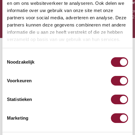
Kostenlose Lieferung
Versand heute
Persön
en om ons websiteverkeer te analyseren. Ook delen we
informatie over uw gebruik van onze site met onze
Kostenlose Lieferung ab 60
Bestellung vor 15:00 Uhr
Verfügba
Euro
aufgegeben, heute
32
partners voor social media, adverteren en analyse. Deze
versendet
partners kunnen deze gegevens combineren met andere
informatie die u aan ze heeft verstrekt of die ze hebben
verzameld op basis van uw gebruik van hun services.
Der Monitorständer für einen ergonomischen
Toestemmingsselectie
Arbeitsplatz
Noodzakelijk
Wenn du beruflich viel am Computer arbeitest, kannst
du unbewusst eine falsche Haltung einnehmen. Ist der
Voorkeuren
Bildschirm beispielsweise zu niedrig eingestellt oder
der Abstand zu groß, neigst du dazu, dich nach vorne
Statistieken
zu beugen, um den Bildschirm besser sehen zu können.
Hältst du diese Haltung über längere Zeit ein, können
unangenehme Beschwerden im Nacken, in den
Marketing
Schultern und im Rücken entstehen.
Deshalb ist es sehr empfehlenswert, deinen