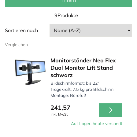
können. Eine dieser Lösungen ist die Verwendung eines
Filtern
Monitorständers. In unserem Sortiment findest du
verschiedene Modelle, die sich ideal für deinen
9Produkte
Schreibtisch eignen.
Sortieren nach
Vergleichen
Monitorständer Neo Flex
Dual Monitor Lift Stand
schwarz
Bildschirmformat: bis 22"
Tragekraft: 7.5 kg pro Bildschirm
Montage: Bürofuß
241,57
Inkl. MwSt.
Auf Lager, heute versandt