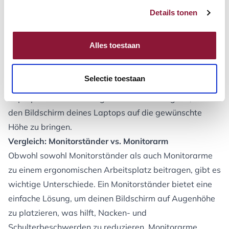
Arbeitsplatz so einzurichten, dass du eine gute Haltung
Details tonen
einnimmst, ohne dich dafür anstrengen zu müssen. Das
kannst du unter anderem erreichen, indem du deinen
Alles toestaan
Bildschirm auf die richtige Höhe einstellst. Unser
Monitorständer ist eine praktische und einfache Lösung,
Selectie toestaan
die dir dabei hilft. Gerne zeigen wir dir auch unsere
Laptopständer
. Diese eignen sich hervorragend, um
den Bildschirm deines Laptops auf die gewünschte
Höhe zu bringen.
Vergleich: Monitorständer vs. Monitorarm
Obwohl sowohl Monitorständer als auch
Monitorarme
zu einem ergonomischen Arbeitsplatz beitragen, gibt es
wichtige Unterschiede. Ein Monitorständer bietet eine
einfache Lösung, um deinen Bildschirm auf Augenhöhe
zu platzieren, was hilft, Nacken- und
Schulterbeschwerden zu reduzieren. Monitorarme