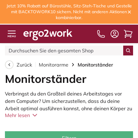
Jetzt 10% Rabatt auf Bürostühle, Sitz-Steh-Tische und Gestelle
mit BACKTOWORK10 sichern. Nicht mit anderen Aktionen
kombinierbar.
Kostenloser Versand
ab 75,00€
Zurück
Monitorarme
Monitorständer
Monitorständer
Verbringst du den Großteil deines Arbeitstages vor
dem Computer? Um sicherzustellen, dass du deine
Arbeit optimal ausführen kannst, ohne deinen Körper zu
Mehr lesen
belasten, ist es ratsam, deinen Arbeitsplatz
ergonomisch einzurichten. Bei Ergo2Work bieten wir
verschiedene Lösungen an, die dich dabei unterstützen