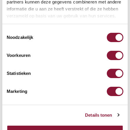
kabelgebundene Mini-
partners kunnen deze gegevens combineren met andere
Tastatur US silber
informatie die u aan ze heeft verstrekt of die ze hebben
verzameld op basis van uw gebruik van hun services.
68,71
Inkl. MwSt.
Toestemmingsselectie
Noodzakelijk
SUN-FLEX® Relax Comfort
Voorkeuren
Fußstütze
Statistieken
104,24
Inkl. MwSt.
Marketing
Details tonen
Andere Produkte, die für Sie
möglicherweise interessant sind!