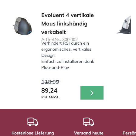
Evoluent 4 vertikale
Maus linkshändig
verkabelt
Artikel.Nr.. 300.002
Verhindert RSI durch ein
ergonomisches, vertikales
Design
Einfach zu installieren dank
Plug-and-Play
Speziell für linkshändige
Benutzer
118,99
89,24
Inkl. MwSt.
Kostenlose Lieferung
Versand heute
Persön