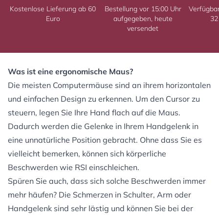
Kostenlose Lieferung ab 60
Bestellung vor 15:00 Uhr
Verfügba
Euro
aufgegeben, heute
32
versendet
Was ist eine ergonomische Maus?
Die meisten Computermäuse sind an ihrem horizontalen
und einfachen Design zu erkennen. Um den Cursor zu
steuern, legen Sie Ihre Hand flach auf die Maus.
Dadurch werden die Gelenke in Ihrem Handgelenk in
eine unnatürliche Position gebracht. Ohne dass Sie es
vielleicht bemerken, können sich körperliche
Beschwerden wie RSI einschleichen.
Spüren Sie auch, dass sich solche Beschwerden immer
mehr häufen? Die Schmerzen in Schulter, Arm oder
Handgelenk sind sehr lästig und können Sie bei der