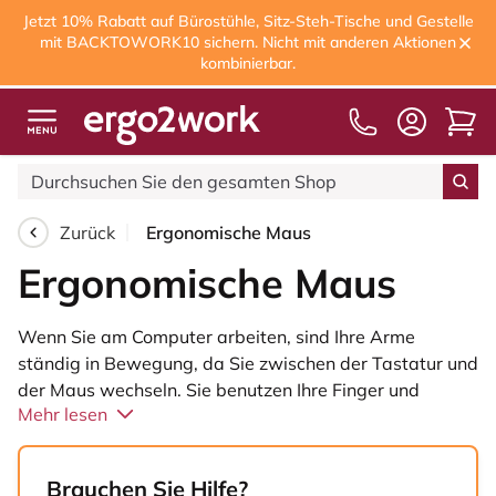
Jetzt 10% Rabatt auf Bürostühle, Sitz-Steh-Tische und Gestelle
mit BACKTOWORK10 sichern. Nicht mit anderen Aktionen
kombinierbar.
Kostenloser Versand
ab 75,00€
Zurück
Ergonomische Maus
Ergonomische Maus
Wenn Sie am Computer arbeiten, sind Ihre Arme
ständig in Bewegung, da Sie zwischen der Tastatur und
der Maus wechseln. Sie benutzen Ihre Finger und
Mehr lesen
Handgelenke, um zu tippen und den Cursor der Maus zu
bedienen. Da dies Ihre Gelenke in eine unnatürliche
Position bringt, können mit der Zeit Beschwerden
Brauchen Sie Hilfe?