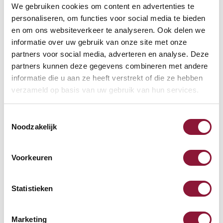
Benutzerfreundlich
We gebruiken cookies om content en advertenties te
76,71
personaliseren, om functies voor social media te bieden
en om ons websiteverkeer te analyseren. Ook delen we
Inkl. MwSt.
informatie over uw gebruik van onze site met onze
Auf Lager, heute versandt
partners voor social media, adverteren en analyse. Deze
partners kunnen deze gegevens combineren met andere
informatie die u aan ze heeft verstrekt of die ze hebben
Vergleichen
verzameld op basis van uw gebruik van hun services.
FastForward Vertikale
Toestemmingsselectie
Maus – Rechtshänder –
Noodzakelijk
Kabelgebunden & Kabellos
Ergonomisches 75°-Design
3-in-1-Konnektivität
Voorkeuren
Flüsterleiser Betrieb
102,28
Statistieken
Inkl. MwSt.
Auf Lager, heute versandt
Marketing