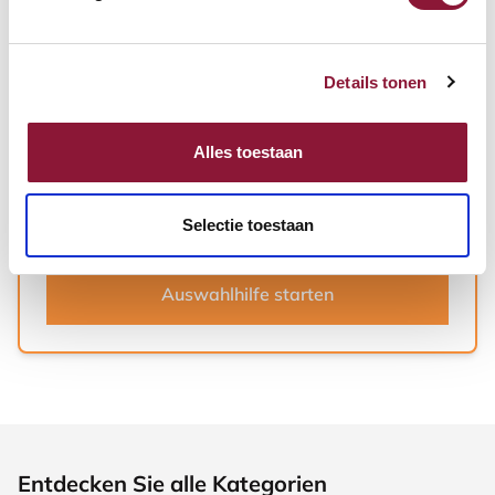
Details tonen
1
2
3
..
6
Alles toestaan
Brauchen Sie Hilfe?
Wir helfen gerne, die perfekte Maus zu finden
Selectie toestaan
Auswahlhilfe starten
Entdecken Sie alle Kategorien