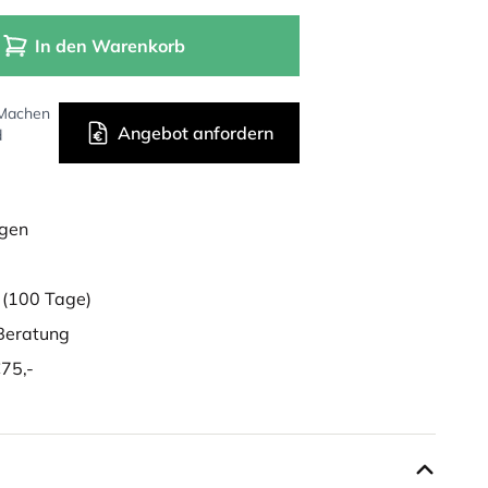
In den Warenkorb
 Machen
Angebot anfordern
d
ügen
g
(100 Tage)
eratung
75,-