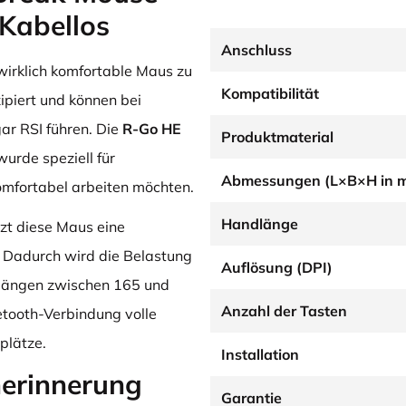
 Kabellos
Anschluss
 wirklich komfortable Maus zu
Kompatibilität
ipiert und können bei
ar RSI führen. Die
R-Go HE
Produktmaterial
urde speziell für
Abmessungen (L×B×H in 
omfortabel arbeiten möchten.
Handlänge
zt diese Maus eine
. Dadurch wird die Belastung
Auflösung (DPI)
ndlängen zwischen 165 und
Anzahl der Tasten
etooth-Verbindung volle
splätze.
Installation
nerinnerung
Garantie