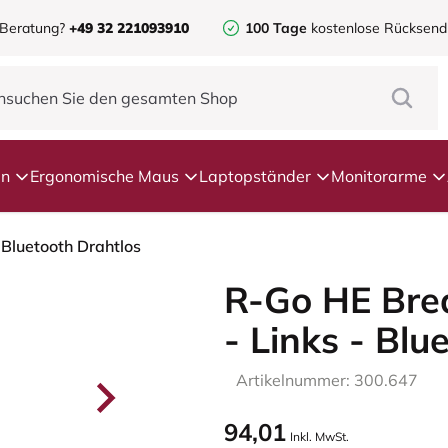
 Beratung?
+49 32 221093910
100 Tage
kostenlose Rücksen
en
Ergonomische Maus
Laptopständer
Monitorarme
 Bluetooth Drahtlos
R-Go HE Brea
- Links - Blu
Artikelnummer: 300.647
94,01
Inkl. MwSt.