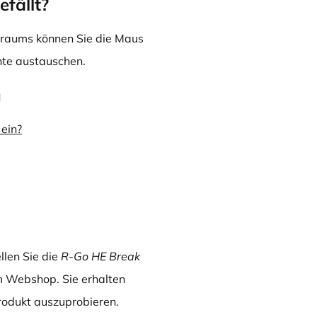
efällt?
traums können Sie die Maus
nte austauschen.
n
ein?
llen Sie die
R-Go HE Break
m Webshop. Sie erhalten
rodukt auszuprobieren.