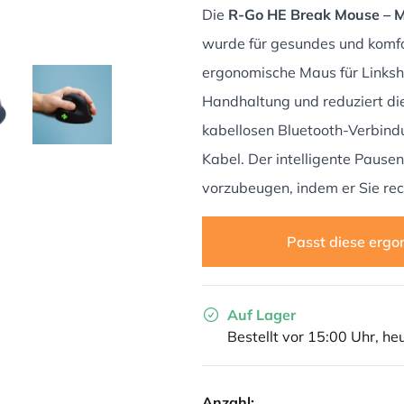
Die
R-Go HE Break Mouse – Me
wurde für gesundes und komfo
ergonomische Maus für Linkshä
Handhaltung und reduziert d
kabellosen Bluetooth-Verbindu
Kabel. Der intelligente Pause
vorzubeugen, indem er Sie rech
Passt diese ergo
Auf Lager
Bestellt vor 15:00 Uhr, he
Anzahl: