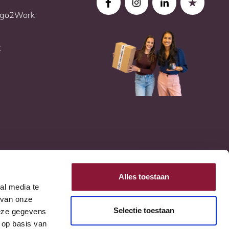
Ergo2Work
t
Alles toestaan
al media te
 van onze
Selectie toestaan
deze gegevens
 op basis van
Germany