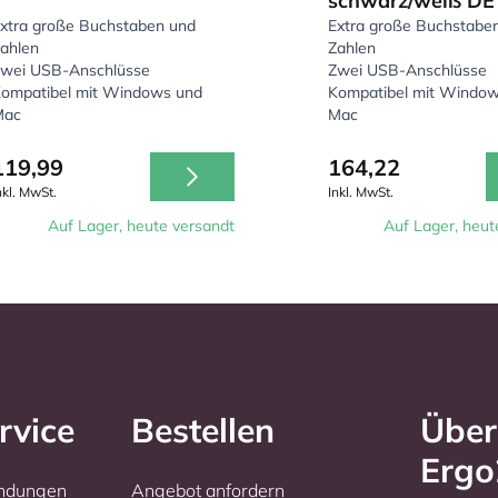
schwarz/weiß DE
xtra große Buchstaben und
Extra große Buchstabe
ahlen
Zahlen
wei USB-Anschlüsse
Zwei USB-Anschlüsse
ompatibel mit Windows und
Kompatibel mit Windo
Mac
Mac
119,99
164,22
nkl. MwSt.
Inkl. MwSt.
Auf Lager, heute versandt
Auf Lager, heut
rvice
Bestellen
Über
Erg
endungen
Angebot anfordern