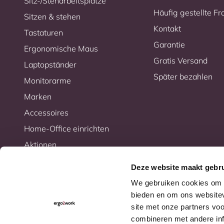
Sitz-/Steharbeitsplätze
Häufig gestellte F
Sitzen & stehen
Kontakt
Tastaturen
Garantie
Ergonomische Maus
Gratis Versand
Laptopständer
Später bezahlen
Monitorarme
Marken
Accessoires
Home-Office einrichten
Aktionen
Deze website maakt gebru
We gebruiken cookies om c
bieden en om ons websitev
site met onze partners vo
combineren met andere inf
Sicher bezahlen mit: