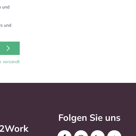
n und
ws und
e versandt
Folgen Sie uns
o2Work