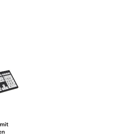
mit großen Tasten
mit
en