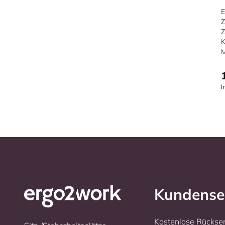
E
Z
Z
K
I
Kundense
Kostenlose Rücks