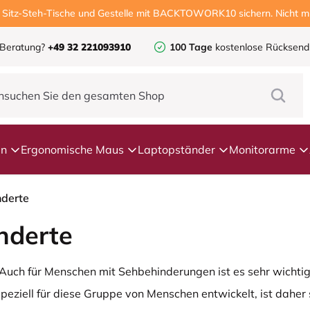
, Sitz-Steh-Tische und Gestelle mit BACKTOWORK10 sichern. Nicht mi
 Beratung?
+49 32 221093910
100 Tage
kostenlose Rücksen
en
Ergonomische Maus
Laptopständer
Monitorarme
nderte
nderte
uch für Menschen mit Sehbehinderungen ist es sehr wichti
 speziell für diese Gruppe von Menschen entwickelt, ist daher 