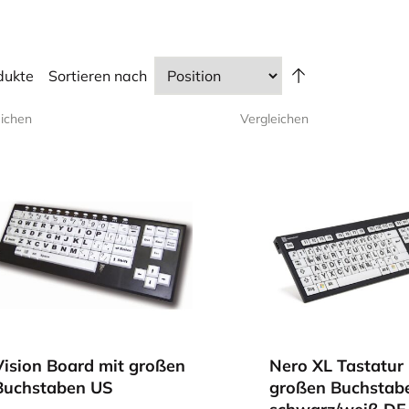
ehinderte. Unser Angebot umfasst verschiedene Tastaturen 
dukte
Sortieren nach
ne an unsere erfahrenen Mitarbeiter wenden.
eichen
Vergleichen
Vision Board mit großen
Nero XL Tastatur 
Buchstaben US
großen Buchstab