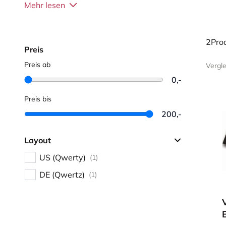
Mehr lesen
Diese Tastaturen eignen sich besonders gut für Sehb
und kontrastreichen Zeichen.
2Pro
Bei Fragen oder Beratungsbedarf können Sie sich ger
Preis
Preis ab
Vergl
0,-
Preis bis
200,-
Layout
US (Qwerty)
(1)
DE (Qwertz)
(1)