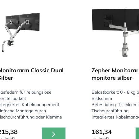
Monitorarm Classic Dual
Zepher Monitora
Silber
monitore silber
asfedern für reibungslose
Belastbarkeit: 0 - 8 kg 
erstellbarkeit
Bildschirm
ntegriertes Kabelmanagement
Befestigung: Tischkle
infache Montage durch
Tischdurchführung
ischdurchführung oder Klemme
Integriertes Kabelman
215,38
161,34
nkl. MwSt.
Inkl. MwSt.