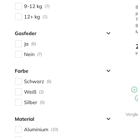
9-12 kg
(7)
B
p
12+ kg
(1)
T
B
M
Gasfeder
Ja
(6)
I
Nein
(7)
Farbe
Schwarz
(6)
Weiß
(2)
Silber
(5)
Vergl
Material
Aluminium
(10)