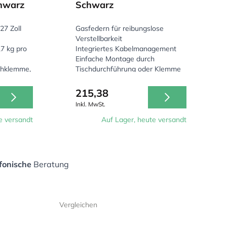
hwarz
Schwarz
27 Zoll
Gasfedern für reibungslose
Verstellbarkeit
,7 kg pro
Integriertes Kabelmanagement
Einfache Montage durch
chklemme,
Tischdurchführung oder Klemme
chplatten
215,38
Inkl. MwSt.
e versandt
Auf Lager, heute versandt
fonische
Beratung
Vergleichen