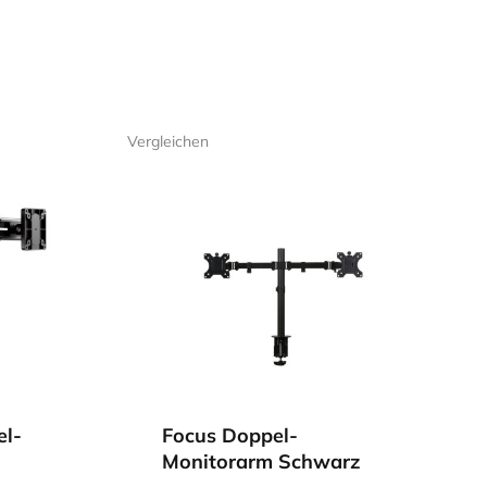
splatzes verringern
Vergleichen
l-
Focus Doppel-
Monitorarm Schwarz