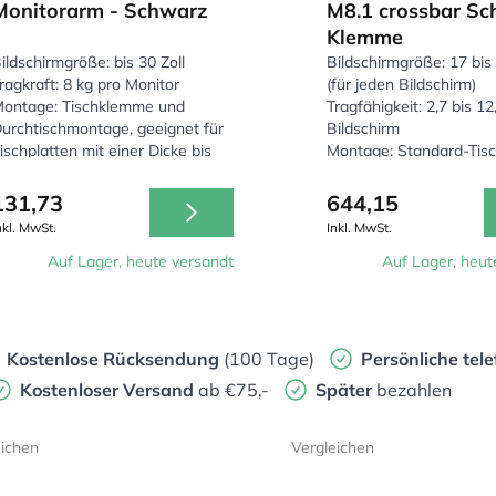
Monitorarm - Schwarz
M8.1 crossbar Sc
Klemme
ildschirmgröße: bis 30 Zoll
Bildschirmgröße: 17 bis 
ragkraft: 8 kg pro Monitor
(für jeden Bildschirm)
ontage: Tischklemme und
Tragfähigkeit: 2,7 bis 12
urchtischmontage, geeignet für
Bildschirm
ischplatten mit einer Dicke bis
Montage: Standard-Tis
50 mm
geeignet für Schreibtis
von 13 bis 59 mm Dicke
131,73
644,15
nkl. MwSt.
Inkl. MwSt.
Auf Lager, heute versandt
Auf Lager, heut
Kostenlose Rücksendung
(100 Tage)
Persönliche
tele
Kostenloser Versand
ab €75,-
Später
bezahlen
eichen
Vergleichen