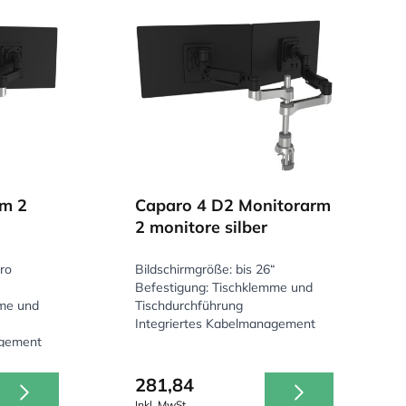
rm 2
Caparo 4 D2 Monitorarm
2 monitore silber
pro
Bildschirmgröße: bis 26“
Befestigung: Tischklemme und
mme und
Tischdurchführung
Integriertes Kabelmanagement
agement
281,84
Inkl. MwSt.