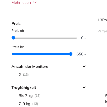
was zu einer komfortablen und produktiven Arbeitshal
Mehr lesen
Sie die Wahrscheinlichkeit von körperlichen Beschwer
13Pr
Preis
Preis ab
Vergl
0,-
Preis bis
650,-
Anzahl der Monitore
2
(13)
Tragfähigkeit
Bis 7 kg
(13)
7-9 kg
(13)