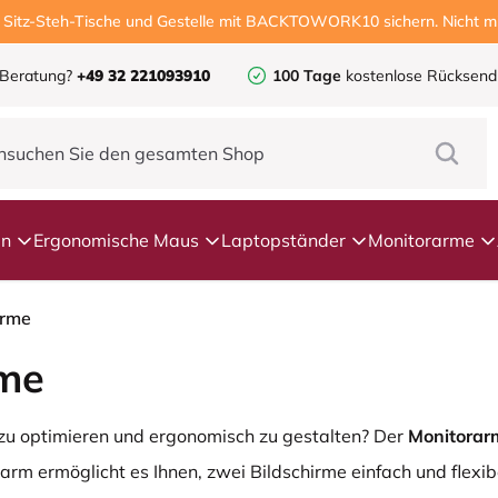
, Sitz-Steh-Tische und Gestelle mit BACKTOWORK10 sichern. Nicht mi
 Beratung?
+49 32 221093910
100 Tage
kostenlose Rücksen
en
Ergonomische Maus
Laptopständer
Monitorarme
irme
rme
z zu optimieren und ergonomisch zu gestalten? Der
Monitorar
rm ermöglicht es Ihnen, zwei Bildschirme einfach und flexibe