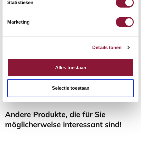
Statistieken
68,71
Inkl. MwSt.
Marketing
SUN-FLEX® Relax Comfort
Details tonen
Fußstütze
Alles toestaan
104,24
Inkl. MwSt.
Selectie toestaan
Andere Produkte, die für Sie
möglicherweise interessant sind!