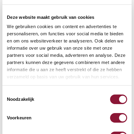
Deze website maakt gebruik van cookies
We gebruiken cookies om content en advertenties te
Häufig zusammen gekauft mit
personaliseren, om functies voor social media te bieden
en om ons websiteverkeer te analyseren. Ook delen we
informatie over uw gebruik van onze site met onze
SRM Evolution vertikale
partners voor social media, adverteren en analyse. Deze
Maus rechtshändig kabellos
partners kunnen deze gegevens combineren met andere
informatie die u aan ze heeft verstrekt of die ze hebben
verzameld op basis van uw gebruik van hun services.
67,94
Inkl. MwSt.
Toestemmingsselectie
Noodzakelijk
S-board 840 Design
Voorkeuren
kabelgebundene Mini-
Tastatur US silber