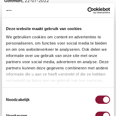
Gottmarc,
22-07-2022
Kann ich weiterempfehlen!
Weitere Informationen
Deze website maakt gebruik van cookies
We gebruiken cookies om content en advertenties te
personaliseren, om functies voor social media te bieden
en om ons websiteverkeer te analyseren. Ook delen we
Häufig zusammen gekauft mit
informatie over uw gebruik van onze site met onze
partners voor social media, adverteren en analyse. Deze
partners kunnen deze gegevens combineren met andere
SRM Evolution vertikale
informatie die u aan ze heeft verstrekt of die ze hebben
verzameld op basis van uw gebruik van hun services.
Maus rechtshändig kabellos
Toestemmingsselectie
67,94
Noodzakelijk
Inkl. MwSt.
Voorkeuren