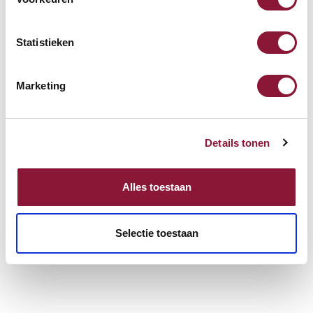
S-board 840 Design
Statistieken
kabelgebundene Mini-
Tastatur US silber
Marketing
68,71
Inkl. MwSt.
Details tonen
SUN-FLEX® Relax Comfort
Alles toestaan
Fußstütze
Selectie toestaan
104,24
Inkl. MwSt.