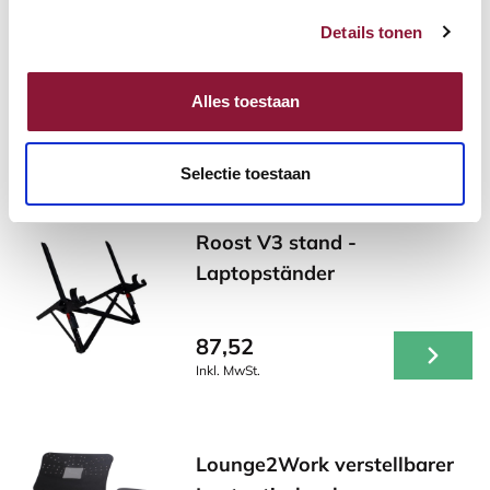
Inkl. MwSt.
Details tonen
Alles toestaan
Andere Produkte, die für Sie
möglicherweise interessant sind!
Selectie toestaan
Roost V3 stand -
Laptopständer
87,52
Inkl. MwSt.
Lounge2Work verstellbarer