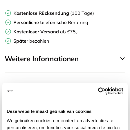
Kostenlose Rücksendung
(100 Tage)
Persönliche
telefonische
Beratung
Kostenloser Versand
ab €75,-
Später
bezahlen
Weitere Informationen
Häufig zusammen gekauft mit
SRM Evolution vertikale
Deze website maakt gebruik van cookies
Maus rechtshändig kabellos
We gebruiken cookies om content en advertenties te
personaliseren, om functies voor social media te bieden