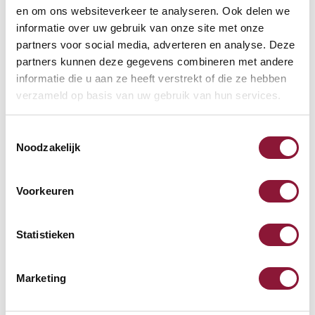
en om ons websiteverkeer te analyseren. Ook delen we
67,94
informatie over uw gebruik van onze site met onze
Inkl. MwSt.
partners voor social media, adverteren en analyse. Deze
partners kunnen deze gegevens combineren met andere
informatie die u aan ze heeft verstrekt of die ze hebben
verzameld op basis van uw gebruik van hun services.
S-board 840 Design
kabelgebundene Mini-
Toestemmingsselectie
Tastatur US silber
Noodzakelijk
68,71
Inkl. MwSt.
Voorkeuren
Statistieken
SUN-FLEX® Relax Comfort
Fußstütze
Marketing
104,24