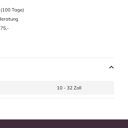
g
(100 Tage)
eratung
75,-
10 - 32 Zoll