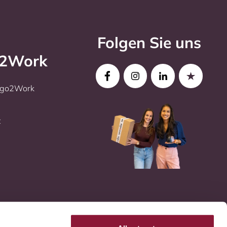
Folgen Sie uns
o2Work
Ergo2Work
t