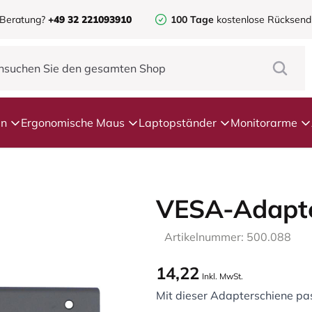
 Beratung?
+49 32 221093910
100 Tage
kostenlose Rücksen
en
Ergonomische Maus
Laptopständer
Monitorarme
VESA-Adapter
Artikelnummer: 500.088
14,22
Inkl. MwSt.
Mit dieser Adapterschiene pa