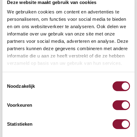
Deze website maakt gebruik van cookies
We gebruiken cookies om content en advertenties te
personaliseren, om functies voor social media te bieden
Evoluent 4 vertikale Maus
en om ons websiteverkeer te analyseren. Ook delen we
rechtshändig kabellos
informatie over uw gebruik van onze site met onze
schwarz blau
partners voor social media, adverteren en analyse. Deze
partners kunnen deze gegevens combineren met andere
110,63
141,61
informatie die u aan ze heeft verstrekt of die ze hebben
Inkl. MwSt.
verzameld op basis van uw gebruik van hun services.
Toestemmingsselectie
UltraBoard 950 kabellose
Noodzakelijk
Mini-Tastatur bluetooth US
silber
Voorkeuren
82,88
Inkl. MwSt.
Statistieken