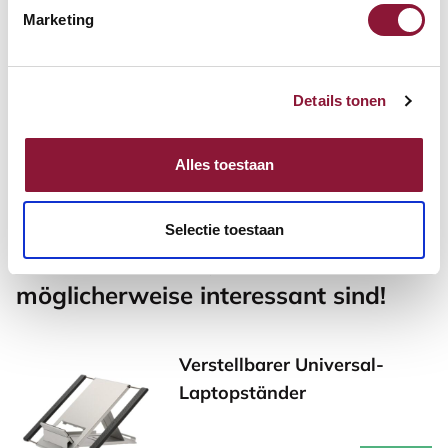
Marketing
Broadwing TLC 9100
berührungslose LED
Schreibtischlampe schwarz
Details tonen
249,76
277,51
Inkl. MwSt.
Alles toestaan
Selectie toestaan
Andere Produkte, die für Sie
möglicherweise interessant sind!
Verstellbarer Universal-
Laptopständer