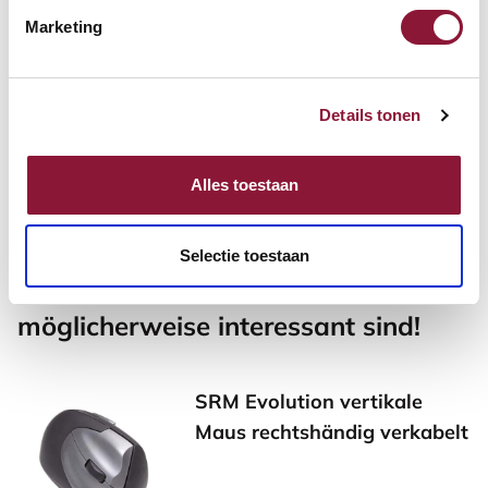
Marketing
Mauspad mit Gelfüllung
schwarz
Details tonen
19,04
Inkl. MwSt.
Alles toestaan
Selectie toestaan
Andere Produkte, die für Sie
möglicherweise interessant sind!
SRM Evolution vertikale
Maus rechtshändig verkabelt