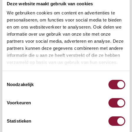
Häufig zusammen gekauft mit
Deze website maakt gebruik van cookies
We gebruiken cookies om content en advertenties te
personaliseren, om functies voor social media te bieden
S-board 840 Design
en om ons websiteverkeer te analyseren. Ook delen we
kabelgebundene Mini-
informatie over uw gebruik van onze site met onze
Tastatur US silber
partners voor social media, adverteren en analyse. Deze
partners kunnen deze gegevens combineren met andere
68,71
informatie die u aan ze heeft verstrekt of die ze hebben
Inkl. MwSt.
verzameld op basis van uw gebruik van hun services.
Toestemmingsselectie
Noodzakelijk
Roost V3 stand -
Laptopständer
Voorkeuren
87,52
Inkl. MwSt.
Statistieken