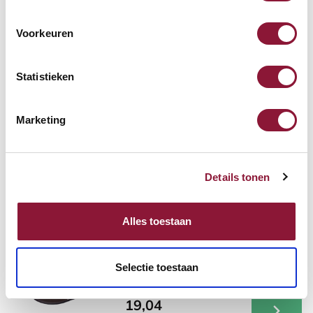
68,71
Voorkeuren
Inkl. MwSt.
Statistieken
Roost V3 stand -
Laptopständer
Marketing
87,52
Details tonen
Inkl. MwSt.
Alles toestaan
Mauspad mit Gelfüllung
schwarz
Selectie toestaan
19,04