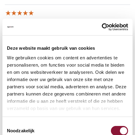
Walter König,
02-10-2017
Gut geformt, sicher zu handhaben, leider eigenes
Ladekabel mit rundem Stecker und nicht USB.
Deze website maakt gebruik van cookies
Weitere Informationen
We gebruiken cookies om content en advertenties te
personaliseren, om functies voor social media te bieden
en om ons websiteverkeer te analyseren. Ook delen we
informatie over uw gebruik van onze site met onze
partners voor social media, adverteren en analyse. Deze
Häufig zusammen gekauft mit
partners kunnen deze gegevens combineren met andere
informatie die u aan ze heeft verstrekt of die ze hebben
verzameld op basis van uw gebruik van hun services.
S-board 840 Design
kabelgebundene Mini-
Toestemmingsselectie
Tastatur US silber
Noodzakelijk