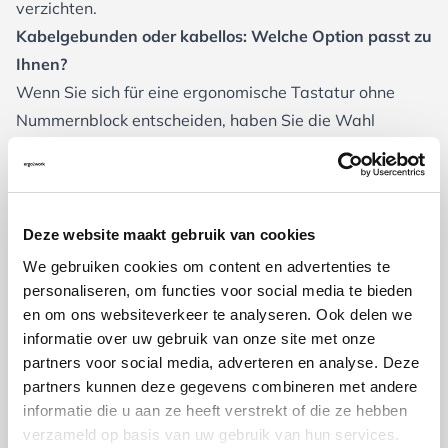
verzichten.
Kabelgebunden oder kabellos: Welche Option passt zu
Ihnen?
Wenn Sie sich für eine
ergonomische Tastatur ohne
Nummernblock
entscheiden, haben Sie die Wahl
zwischen einem kabelgebundenen oder einem
kabellosen Modell. Beide Varianten haben ihre Vorteile,
abhängig von Ihren persönlichen Vorlieben und Ihrer
Arbeitsweise.
Deze website maakt gebruik van cookies
Kabelgebundene ergonomische Tastatur
: Ein Modell mit
We gebruiken cookies om content en advertenties te
Kabel bietet eine stabile Verbindung, ohne dass Sie sich
personaliseren, om functies voor social media te bieden
en om ons websiteverkeer te analyseren. Ook delen we
Gedanken über Batterien oder das Aufladen machen
informatie over uw gebruik van onze site met onze
müssen. Das ist ideal, wenn Sie viele Stunden an Ihrem
partners voor social media, adverteren en analyse. Deze
Schreibtisch verbringen und Wert auf eine zuverlässige
partners kunnen deze gegevens combineren met andere
Verbindung legen.
informatie die u aan ze heeft verstrekt of die ze hebben
Kabellose ergonomische Tastatur
: Eine kabellose
verzameld op basis van uw gebruik van hun services.