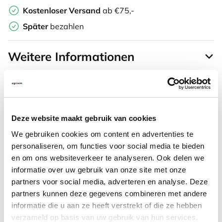
Kostenloser Versand
ab €75,-
Später
bezahlen
Weitere Informationen
Häufig zusammen gekauft mit
Deze website maakt gebruik van cookies
We gebruiken cookies om content en advertenties te
Purekeys medizinische Maus
personaliseren, om functies voor social media te bieden
en om ons websiteverkeer te analyseren. Ook delen we
kabellos weiß
informatie over uw gebruik van onze site met onze
partners voor social media, adverteren en analyse. Deze
105,23
partners kunnen deze gegevens combineren met andere
informatie die u aan ze heeft verstrekt of die ze hebben
Inkl. MwSt.
verzameld op basis van uw gebruik van hun services.