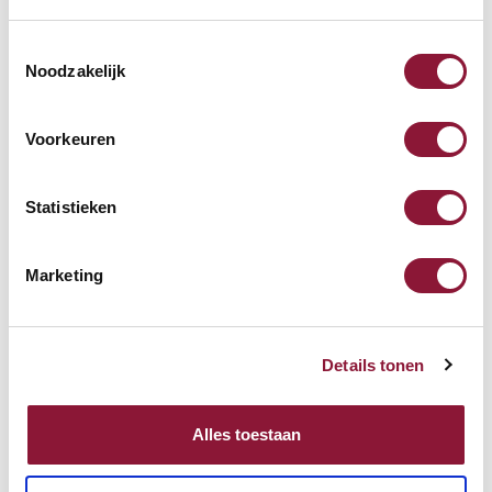
Toestemmingsselectie
Purekeys medizinische Maus
Noodzakelijk
verkabelt weiß
Voorkeuren
82,61
Inkl. MwSt.
Statistieken
Marketing
Purekeys medizinische Maus
verkabelt schwarz
Details tonen
82,61
Inkl. MwSt.
Alles toestaan