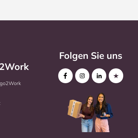
Folgen Sie uns
o2Work
Ergo2Work
t