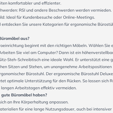
iten komfortabler und effizienter.
chwerden: RSI und andere Beschwerden werden vermieden.
ild: Ideal für Kundenbesuche oder Online-Meetings.
nd entdecken Sie unsere Kategorien für
ergonomische Bürostü
 Büromöbel aus?
oeinrichtung beginnt mit den richtigen Möbeln. Wählen Sie ei
rbeiten Sie viel am Computer? Dann ist ein höhenverstellba
tz-Steh-Schreibtisch
eine ideale Wahl. Er unterstützt eine
hen Sitzen und Stehen, um unangenehme Arbeitspositionen 
 ergonomischer Bürostuhl. Der ergonomische
Bürostuhl Delux
ietet optimale Unterstützung für den Rücken. So lassen sich 
angen Arbeitstagen effektiv vermeiden.
n gute Büromöbel haben?
 sich an Ihre Körperhaltung anpassen.
terialien für eine lange Nutzungsdauer, auch bei intensiver