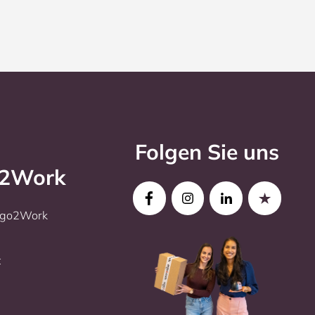
Folgen Sie uns
o2Work
Ergo2Work
t