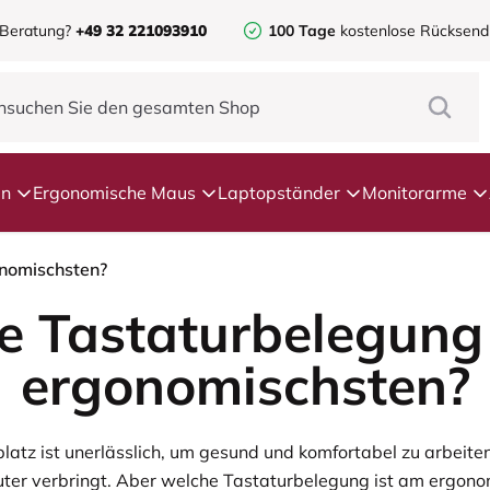
 Beratung?
+49 32 221093910
100 Tage
kostenlose Rücksen
en
Ergonomische Maus
Laptopständer
Monitorarme
nomischsten?
e Tastaturbelegung 
ergonomischsten?
latz ist unerlässlich, um gesund und komfortabel zu arbeite
er verbringt. Aber welche Tastaturbelegung ist am ergono