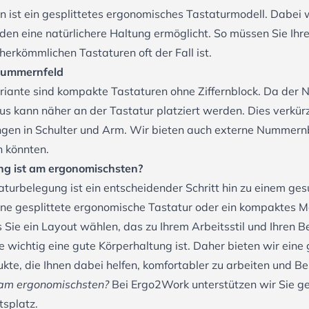
n ist ein
gesplittetes ergonomisches Tastaturmodell
. Dabei 
nden eine natürlichere Haltung ermöglicht. So müssen Sie Ih
herkömmlichen Tastaturen oft der Fall ist.
Nummernfeld
riante sind
kompakte Tastaturen
ohne Ziffernblock. Da der N
us kann näher an der Tastatur platziert werden. Dies verkü
gen in Schulter und Arm. Wir bieten auch
externe Nummern
n könnten.
ng ist am ergonomischsten?
turbelegung ist ein entscheidender Schritt hin zu einem g
 eine gesplittete ergonomische Tastatur oder ein kompaktes
s Sie ein Layout wählen, das zu Ihrem Arbeitsstil und Ihren B
 wichtig eine gute Körperhaltung ist. Daher bieten wir ein
kte, die Ihnen dabei helfen, komfortabler zu arbeiten und 
 am ergonomischsten?
Bei Ergo2Work unterstützen wir Sie ge
tsplatz.